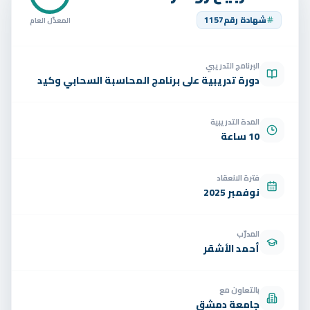
تواصل
شهادة رقم
1157
المعدّل العام
الوظائف
البرنامج التدريبي
تجربة مجانية
EN
دورة تدريبية على برنامج المحاسبة السحابي وكيد
المدة التدريبية
10 ساعة
فترة الانعقاد
نوفمبر 2025
المدرّب
أحمد الأشقر
بالتعاون مع
جامعة دمشق