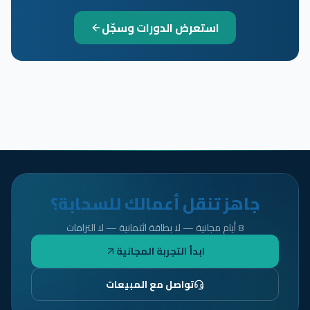
استعرض الدورات وسجّل
جاهز تنقل أعمالك للسحابة؟
8 أيام مجانية — لا بطاقة ائتمانية — لا التزامات
ابدأ التجربة المجانية
تواصل مع المبيعات