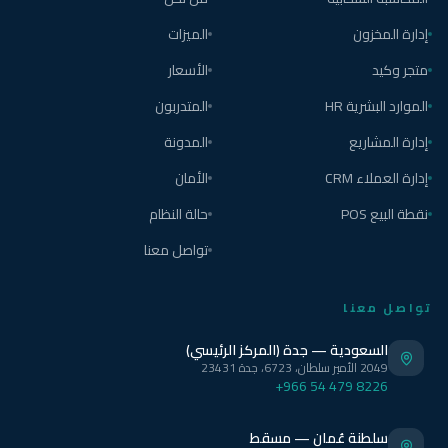
إدارة المخزون
الميزات
متجر وكيد
الأسعار
الموارد البشرية HR
المتدربون
إدارة المشاريع
المدونة
إدارة العملاء CRM
الأمان
نقطة البيع POS
حالة النظام
تواصل معنا
تواصل معنا
السعودية — جدة (المركز الرئيسي)
2049 الأمير سلطان، 6723، جدة 23431
+966 54 479 8226
سلطنة عُمان — مسقط