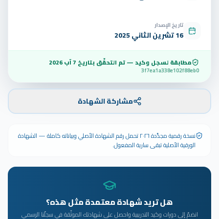
تاريخ الإصدار
16 تشرين الثاني 2025
مطابقة لسجل وكيد — تم التحقّق بتاريخ
7 آب 2026
3f7ea1a338e102f88eb0
مشاركة الشهادة
نسخة رقمية مجدَّدة ٢٠٢٦ تحمل رقم الشهادة الأصلي وبياناته كاملة — الشهادة
الورقية الأصلية تبقى سارية المفعول.
هل تريد شهادة معتمدة مثل هذه؟
انضمّ إلى دورات وكيد التدريبية واحصل على شهادتك الموثّقة في سجلّنا الرسمي