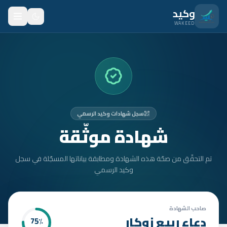
نتقل للمحتوى الرئيسي
وكيد
WAKEED
الرئيسية
الميزات
الأسعار
سجل شهادات وكيد الرسمي
من نحن
شهادة موثّقة
المدونة
تم التحقّق من صحّة هذه الشهادة ومطابقة بياناتها المسجّلة في سجل
المتدربون
وكيد الرسمي
FAQ
الأمان
صاحب الشهادة
دعاء ربيع زوكار
75
٪