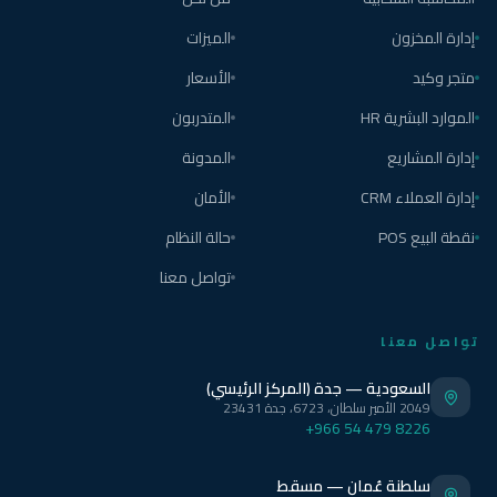
إدارة المخزون
الميزات
متجر وكيد
الأسعار
الموارد البشرية HR
المتدربون
إدارة المشاريع
المدونة
إدارة العملاء CRM
الأمان
نقطة البيع POS
حالة النظام
تواصل معنا
تواصل معنا
السعودية — جدة (المركز الرئيسي)
2049 الأمير سلطان، 6723، جدة 23431
+966 54 479 8226
سلطنة عُمان — مسقط