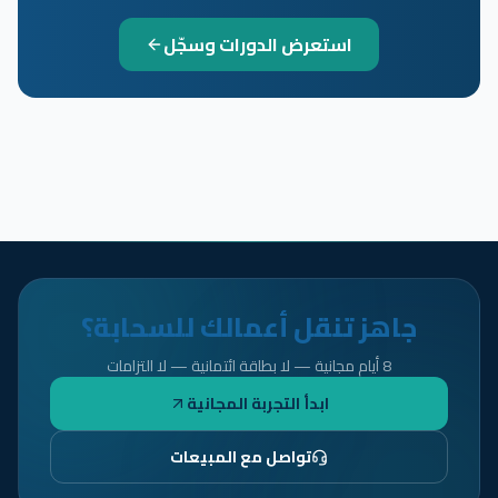
استعرض الدورات وسجّل
جاهز تنقل أعمالك للسحابة؟
8 أيام مجانية — لا بطاقة ائتمانية — لا التزامات
ابدأ التجربة المجانية
تواصل مع المبيعات