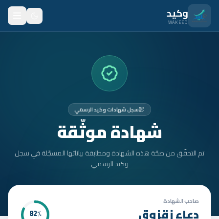
نتقل للمحتوى الرئيسي
وكيد
WAKEED
الرئيسية
الميزات
الأسعار
سجل شهادات وكيد الرسمي
من نحن
شهادة موثّقة
المدونة
تم التحقّق من صحّة هذه الشهادة ومطابقة بياناتها المسجّلة في سجل
المتدربون
وكيد الرسمي
FAQ
الأمان
صاحب الشهادة
دعاء زقزوق
82
٪