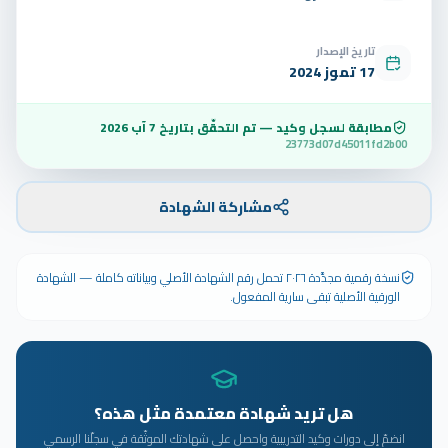
تاريخ الإصدار
17 تموز 2024
مطابقة لسجل وكيد — تم التحقّق بتاريخ
7 آب 2026
23773d07d45011fd2b00
مشاركة الشهادة
نسخة رقمية مجدَّدة ٢٠٢٦ تحمل رقم الشهادة الأصلي وبياناته كاملة — الشهادة
الورقية الأصلية تبقى سارية المفعول.
هل تريد شهادة معتمدة مثل هذه؟
انضمّ إلى دورات وكيد التدريبية واحصل على شهادتك الموثّقة في سجلّنا الرسمي