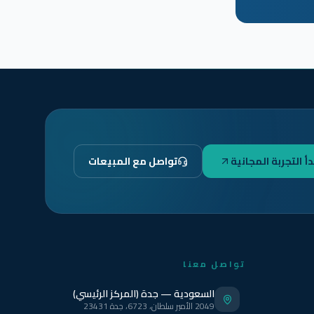
دأ التجربة المجانية
تواصل مع المبيعات
تواصل معنا
السعودية — جدة (المركز الرئيسي)
2049 الأمير سلطان، 6723، جدة 23431