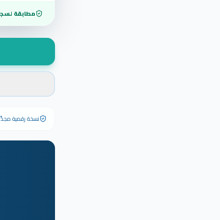
مطابقة لسجل
نسخة رقمية مجدَّدة ٢٠٢٦ تحمل رقم الشهادة الأصلي وبياناته كاملة — الشهادة الورقية الأصلية تبق