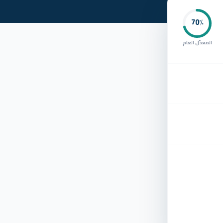
70
٪
المعدّل العام