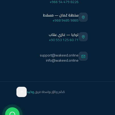
+966 54 479 8226
سلطنة عُمان — مسقط
+968 9485 9885
تركيا — غازي عنتاب
+90 553 125 60 71
support@wakeed.online
info@wakeed.online
صُمّم وطُوّر بواسطة فريق
وكيد