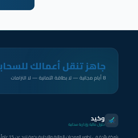
جاهز تنقل أعمالك للسحاب
8 أيام مجانية — لا بطاقة ائتمانية — لا التزامات
وكيد
حلول مالية وإدارية سحابية
شركة رائدة في تطوير البرمجيات المالية والإدارية بخبرة تزيد عن 15 عاماً.