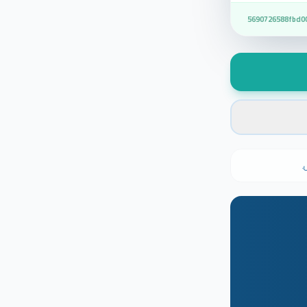
5690726588fbd0