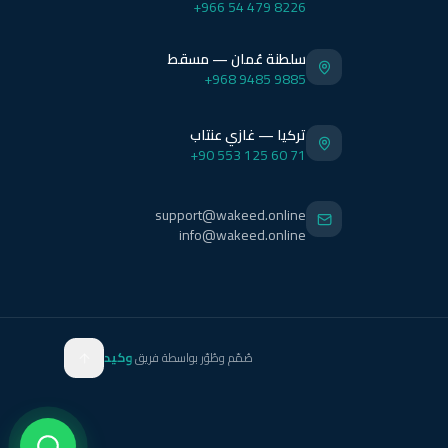
+966 54 479 8226
سلطنة عُمان — مسقط
+968 9485 9885
تركيا — غازي عنتاب
+90 553 125 60 71
support@wakeed.online
info@wakeed.online
صُمّم وطُوّر بواسطة فريق
وكيد