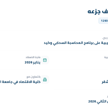
يف جزعه
1293
دريبي
يبية على برنامج المحاسبة السحابي وكيد
بية
فترة الانعقاد
يناير 2026
بالتعاون مع
شقر
كلية الاقتصاد في جامعة ال