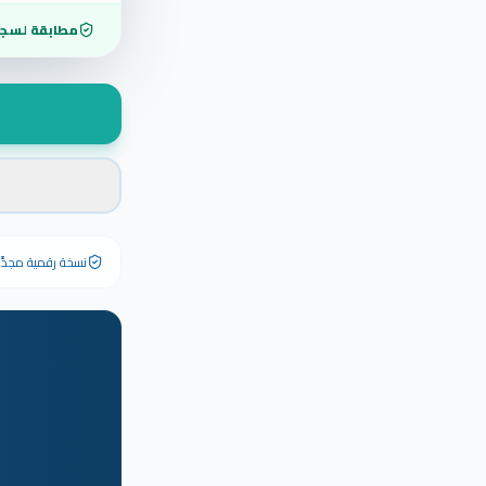
مطابقة لسجل
نسخة رقمية مجدَّدة ٢٠٢٦ تحمل رقم الشهادة الأصلي وبياناته كاملة — الشهادة الورقية الأصلية تبق