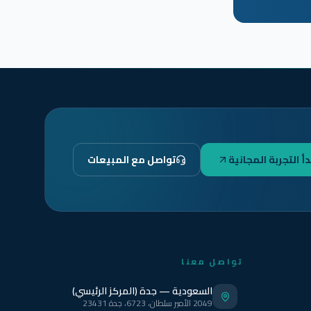
دأ التجربة المجانية
تواصل مع المبيعات
تواصل معنا
السعودية — جدة (المركز الرئيسي)
2049 الأمير سلطان، 6723، جدة 23431