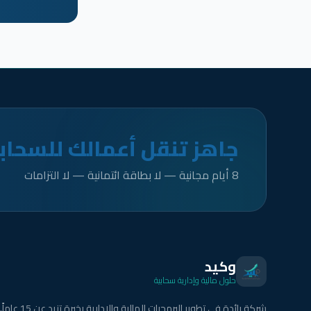
جاهز تنقل أعمالك للسحاب
8 أيام مجانية — لا بطاقة ائتمانية — لا التزامات
وكيد
حلول مالية وإدارية سحابية
شركة رائدة في تطوير البرمجيات المالية والإدارية بخبرة تزيد عن 15 عاماً.