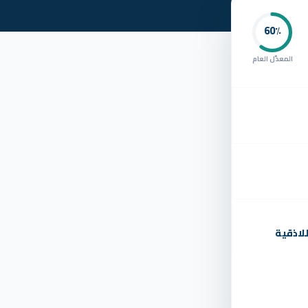
60
٪
المعدّل العام
لاذقية