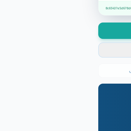
8c65437e5d678d