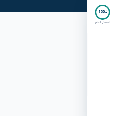
100
٪
المعدّل العام