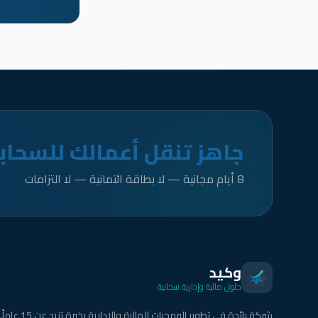
جاهز تنقل أعمالك للسحاب
8 أيام مجانية — لا بطاقة ائتمانية — لا التزامات
وكيد
حلول مالية وإدارية سحابية
شركة رائدة في تطوير البرمجيات المالية والإدارية بخبرة تزيد عن 15 عاماً.