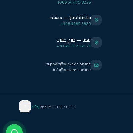
+966 54 479 8226
سلطنة عُمان — مسقط
+968 9485 9885
تركيا — غازي عنتاب
+90 553 125 60 71
support@wakeed.online
info@wakeed.online
صُمّم وطُوّر بواسطة فريق
وكيد