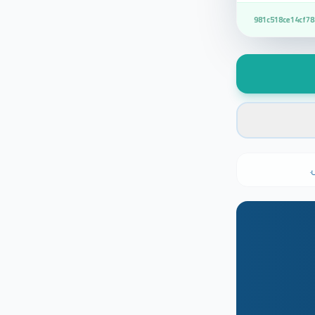
981c518ce14cf78