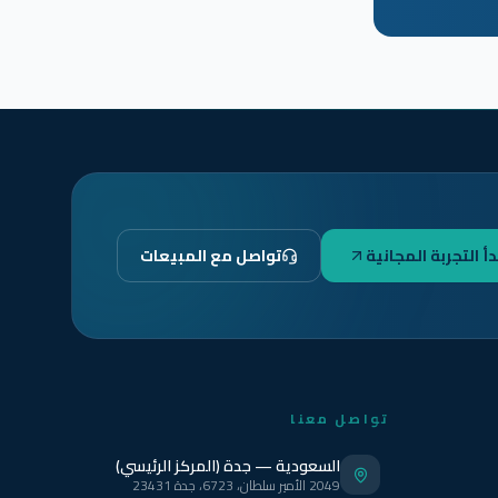
دأ التجربة المجانية
تواصل مع المبيعات
تواصل معنا
السعودية — جدة (المركز الرئيسي)
2049 الأمير سلطان، 6723، جدة 23431