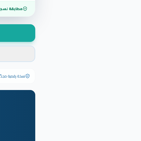
مطابقة لسجل
نسخة رقمية مجدَّدة ٢٠٢٦ تحمل رقم الشهادة الأصلي وبياناته كاملة — الشهادة الورقية الأصلية تبق