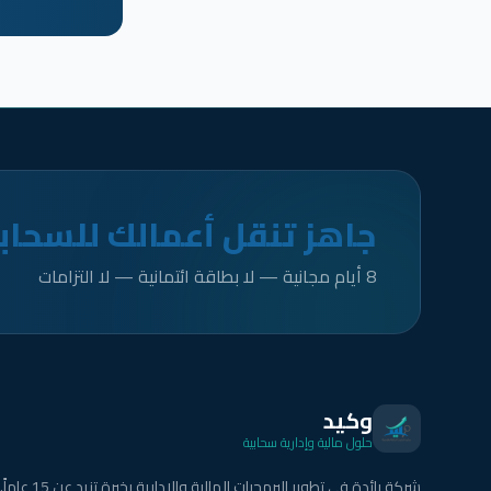
جاهز تنقل أعمالك للسحاب
8 أيام مجانية — لا بطاقة ائتمانية — لا التزامات
وكيد
حلول مالية وإدارية سحابية
شركة رائدة في تطوير البرمجيات المالية والإدارية بخبرة تزيد عن 15 عاماً.