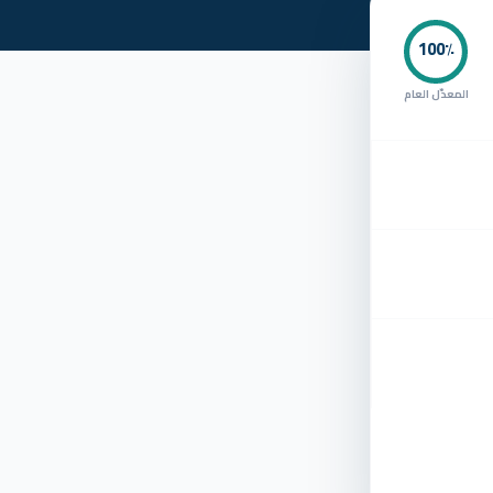
100
٪
المعدّل العام