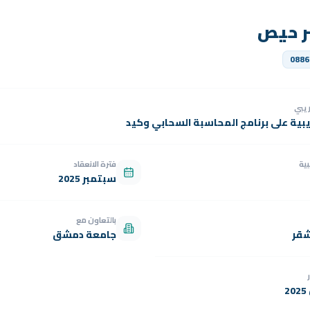
ر حيص
0886
دريبي
يبية على برنامج المحاسبة السحابي وكيد
بية
فترة الانعقاد
سبتمبر 2025
بالتعاون مع
شقر
جامعة دمشق