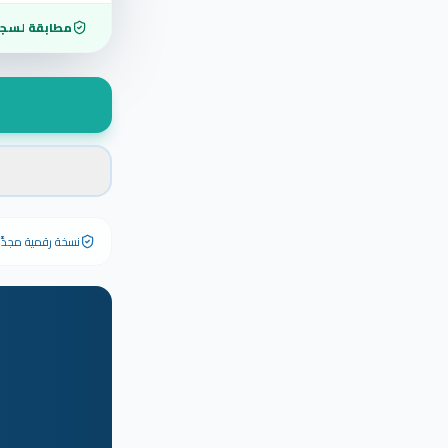
مطابقة لسجل
نسخة رقمية مجدَّدة ٢٠٢٦ تحمل رقم الشهادة الأصلي وبياناته كاملة — الشهادة الورقية الأصلية تبق