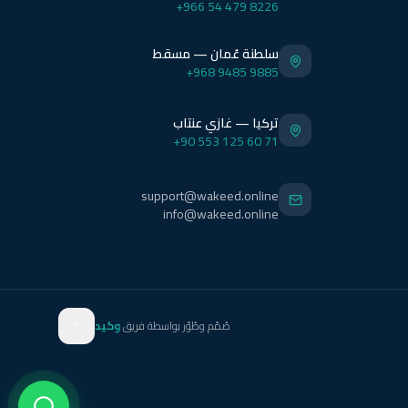
+966 54 479 8226
سلطنة عُمان — مسقط
+968 9485 9885
تركيا — غازي عنتاب
+90 553 125 60 71
support@wakeed.online
info@wakeed.online
صُمّم وطُوّر بواسطة فريق
وكيد