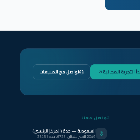
دأ التجربة المجانية
تواصل مع المبيعات
تواصل معنا
السعودية — جدة (المركز الرئيسي)
2049 الأمير سلطان، 6723، جدة 23431