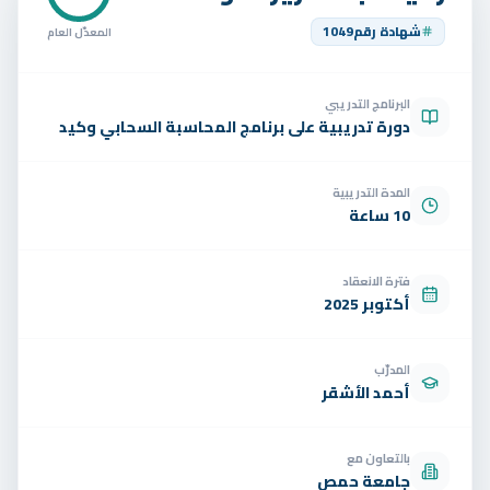
تواصل
شهادة رقم
1049
المعدّل العام
الوظائف
البرنامج التدريبي
تجربة مجانية
EN
دورة تدريبية على برنامج المحاسبة السحابي وكيد
المدة التدريبية
10 ساعة
فترة الانعقاد
أكتوبر 2025
المدرّب
أحمد الأشقر
بالتعاون مع
جامعة حمص