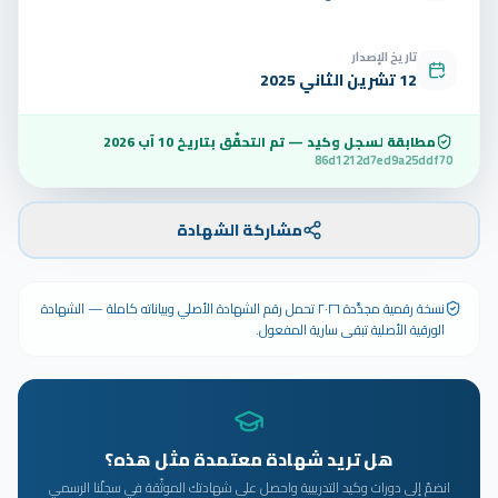
تاريخ الإصدار
12 تشرين الثاني 2025
مطابقة لسجل وكيد — تم التحقّق بتاريخ
10 آب 2026
86d1212d7ed9a25ddf70
مشاركة الشهادة
نسخة رقمية مجدَّدة ٢٠٢٦ تحمل رقم الشهادة الأصلي وبياناته كاملة — الشهادة
الورقية الأصلية تبقى سارية المفعول.
هل تريد شهادة معتمدة مثل هذه؟
انضمّ إلى دورات وكيد التدريبية واحصل على شهادتك الموثّقة في سجلّنا الرسمي