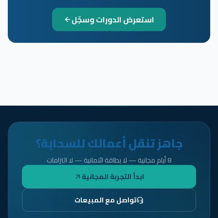
استعرض الدورات وسجّل
جاهز تنقل أعمالك للسحابة؟
8 أيام مجانية — لا بطاقة ائتمانية — لا التزامات
ابدأ التجربة المجانية
تواصل مع المبيعات