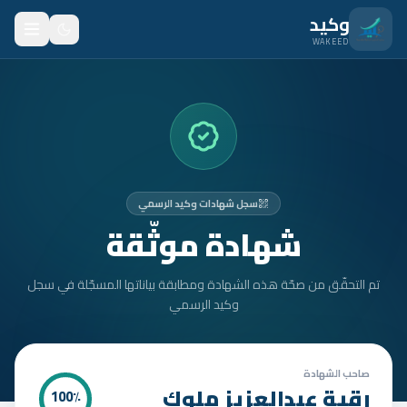
نتقل للمحتوى الرئيسي
وكيد
WAKEED
الرئيسية
الميزات
الأسعار
سجل شهادات وكيد الرسمي
من نحن
شهادة موثّقة
المدونة
تم التحقّق من صحّة هذه الشهادة ومطابقة بياناتها المسجّلة في سجل
المتدربون
وكيد الرسمي
FAQ
الأمان
صاحب الشهادة
رقية عبدالعزيز ملوك
100
٪