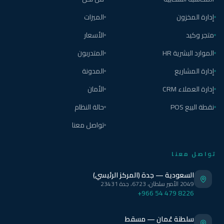
إدارة المخزون
الميزات
متجر وكيد
الأسعار
الموارد البشرية HR
المتدربون
إدارة المشاريع
المدونة
إدارة العملاء CRM
الأمان
نقطة البيع POS
حالة النظام
تواصل معنا
تواصل معنا
السعودية — جدة (المركز الرئيسي)
2049 الأمير سلطان، 6723، جدة 23431
+966 54 479 8226
سلطنة عُمان — مسقط