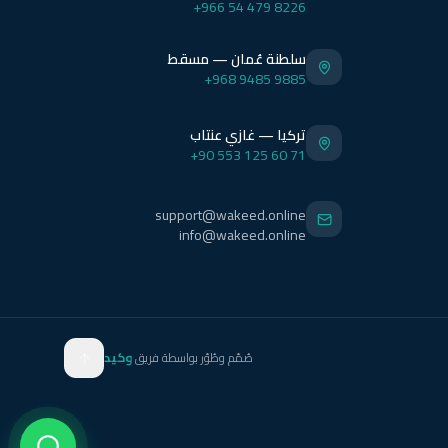
+966 54 479 8226
سلطنة عُمان — مسقط
+968 9485 9885
تركيا — غازي عنتاب
+90 553 125 60 71
support@wakeed.online
info@wakeed.online
صُمّم وطُوّر بواسطة فريق
وكيد