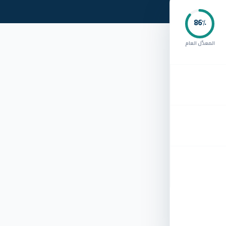
86
٪
المعدّل العام