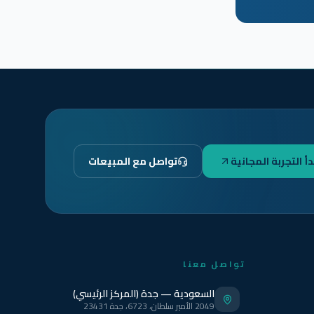
دأ التجربة المجانية
تواصل مع المبيعات
تواصل معنا
السعودية — جدة (المركز الرئيسي)
2049 الأمير سلطان، 6723، جدة 23431