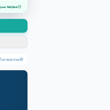
مطابقة لسجل
نسخة رقمية مجدَّدة ٢٠٢٦ تحمل رقم الشهادة الأصلي وبياناته كاملة — الشهادة الورقية الأصلية تبق