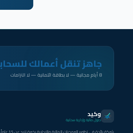
جاهز تنقل أعمالك للسحاب
8 أيام مجانية — لا بطاقة ائتمانية — لا التزامات
وكيد
حلول مالية وإدارية سحابية
شركة رائدة في تطوير البرمجيات المالية والإدارية بخبرة تزيد عن 15 عاماً.