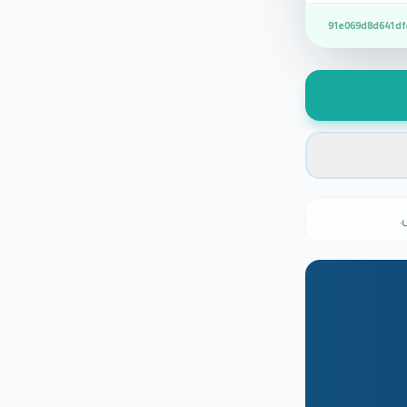
91e069d8d641df