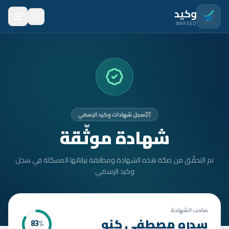
نتقل للمحتوى الرئيسي
وكيد
WAKEED
الرئيسية
الميزات
الأسعار
سجل شهادات وكيد الرسمي
من نحن
شهادة موثّقة
المدونة
تم التحقّق من صحّة هذه الشهادة ومطابقة بياناتها المسجّلة في سجل
المتدربون
وكيد الرسمي
FAQ
الأمان
صاحب الشهادة
سدره مصطفى كنو
83
٪