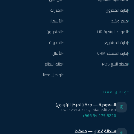
إدارة المخزون
الميزات
متجر وكيد
الأسعار
الموارد البشرية HR
المتدربون
إدارة المشاريع
المدونة
إدارة العملاء CRM
الأمان
نقطة البيع POS
حالة النظام
تواصل معنا
تواصل معنا
السعودية — جدة (المركز الرئيسي)
2049 الأمير سلطان، 6723، جدة 23431
+966 54 479 8226
سلطنة عُمان — مسقط