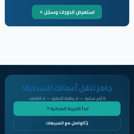
استعرض الدورات وسجّل
جاهز تنقل أعمالك للسحابة؟
8 أيام مجانية — لا بطاقة ائتمانية — لا التزامات
ابدأ التجربة المجانية
تواصل مع المبيعات