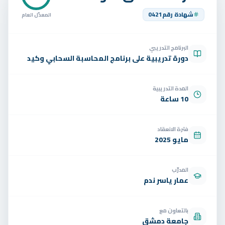
تواصل
شهادة رقم
0421
المعدّل العام
الوظائف
البرنامج التدريبي
تجربة مجانية
EN
دورة تدريبية على برنامج المحاسبة السحابي وكيد
المدة التدريبية
10 ساعة
فترة الانعقاد
مايو 2025
المدرّب
عمار ياسر ندم
بالتعاون مع
جامعة دمشق