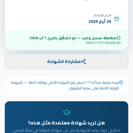
تاريخ الإصدار
25 أيار 2025
مطابقة لسجل وكيد — تم التحقّق بتاريخ
7 آب 2026
356e3f1133723e65e203
مشاركة الشهادة
نسخة رقمية مجدَّدة ٢٠٢٦ تحمل رقم الشهادة الأصلي وبياناته كاملة — الشهادة
الورقية الأصلية تبقى سارية المفعول.
هل تريد شهادة معتمدة مثل هذه؟
انضمّ إلى دورات وكيد التدريبية واحصل على شهادتك الموثّقة في سجلّنا الرسمي