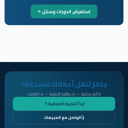
استعرض الدورات وسجّل
جاهز تنقل أعمالك للسحابة؟
8 أيام مجانية — لا بطاقة ائتمانية — لا التزامات
ابدأ التجربة المجانية
تواصل مع المبيعات