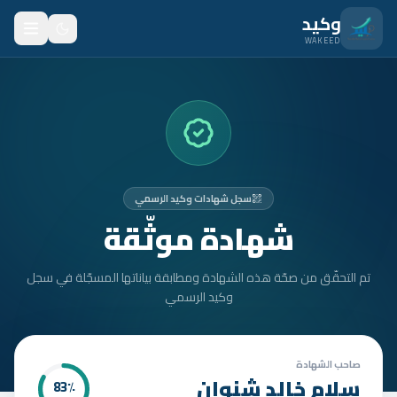
نتقل للمحتوى الرئيسي
وكيد
WAKEED
الرئيسية
الميزات
الأسعار
سجل شهادات وكيد الرسمي
من نحن
شهادة موثّقة
المدونة
تم التحقّق من صحّة هذه الشهادة ومطابقة بياناتها المسجّلة في سجل
المتدربون
وكيد الرسمي
FAQ
الأمان
صاحب الشهادة
سلام خالد شنوان
83
٪