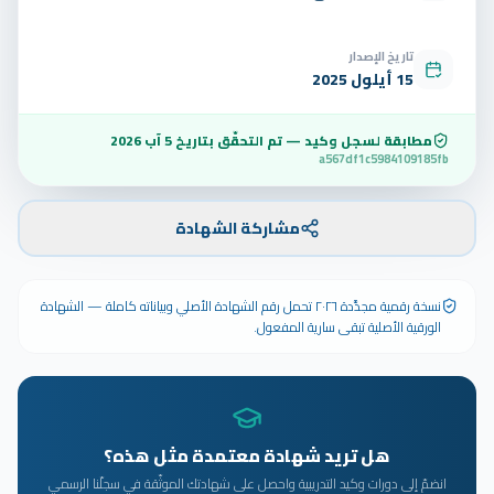
تاريخ الإصدار
15 أيلول 2025
مطابقة لسجل وكيد — تم التحقّق بتاريخ
5 آب 2026
a567df1c5984109185fb
مشاركة الشهادة
نسخة رقمية مجدَّدة ٢٠٢٦ تحمل رقم الشهادة الأصلي وبياناته كاملة — الشهادة
الورقية الأصلية تبقى سارية المفعول.
هل تريد شهادة معتمدة مثل هذه؟
انضمّ إلى دورات وكيد التدريبية واحصل على شهادتك الموثّقة في سجلّنا الرسمي