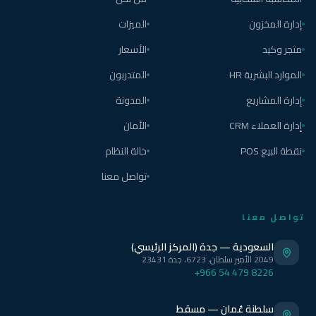
إدارة المخزون
الميزات
متجر وكيد
الأسعار
الموارد البشرية HR
المتدربون
إدارة المشاريع
المدونة
إدارة العملاء CRM
الأمان
نقطة البيع POS
حالة النظام
تواصل معنا
تواصل معنا
السعودية — جدة (المركز الرئيسي)
2049 الأمير سلطان، 6723، جدة 23431
+966 54 479 8226
سلطنة عُمان — مسقط