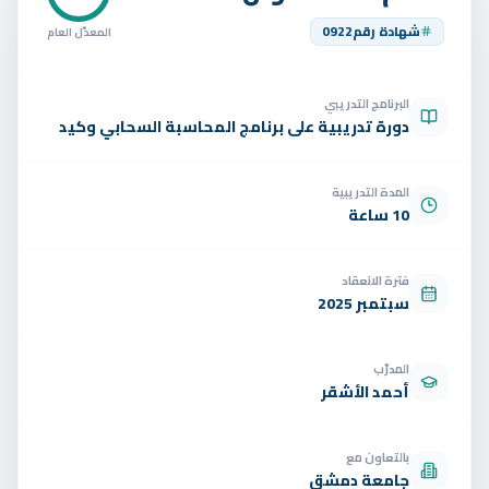
تواصل
شهادة رقم
0922
المعدّل العام
الوظائف
البرنامج التدريبي
تجربة مجانية
EN
دورة تدريبية على برنامج المحاسبة السحابي وكيد
المدة التدريبية
10 ساعة
فترة الانعقاد
سبتمبر 2025
المدرّب
أحمد الأشقر
بالتعاون مع
جامعة دمشق