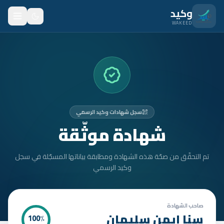
نتقل للمحتوى الرئيسي
وكيد
WAKEED
الرئيسية
الميزات
الأسعار
سجل شهادات وكيد الرسمي
من نحن
شهادة موثّقة
المدونة
تم التحقّق من صحّة هذه الشهادة ومطابقة بياناتها المسجّلة في سجل
المتدربون
وكيد الرسمي
FAQ
الأمان
صاحب الشهادة
سنا ايمن سليمان
100
٪