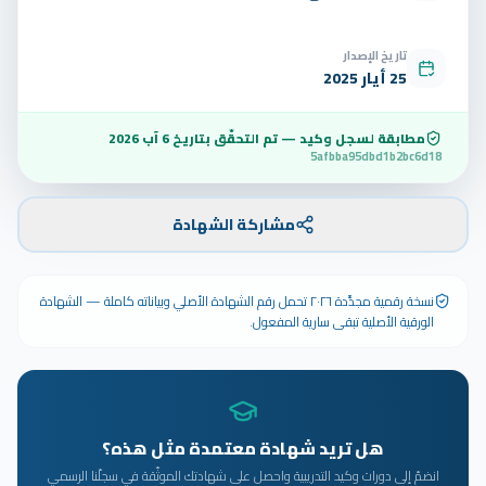
تاريخ الإصدار
25 أيار 2025
مطابقة لسجل وكيد — تم التحقّق بتاريخ
6 آب 2026
5afbba95dbd1b2bc6d18
مشاركة الشهادة
نسخة رقمية مجدَّدة ٢٠٢٦ تحمل رقم الشهادة الأصلي وبياناته كاملة — الشهادة
الورقية الأصلية تبقى سارية المفعول.
هل تريد شهادة معتمدة مثل هذه؟
انضمّ إلى دورات وكيد التدريبية واحصل على شهادتك الموثّقة في سجلّنا الرسمي