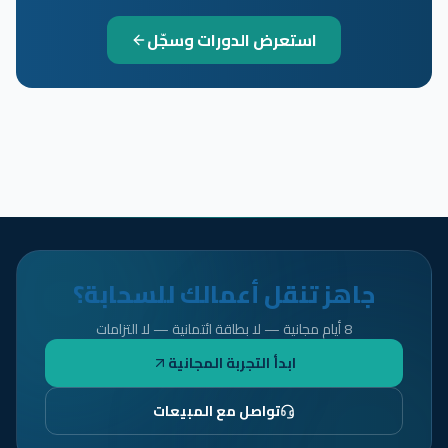
استعرض الدورات وسجّل
جاهز تنقل أعمالك للسحابة؟
8 أيام مجانية — لا بطاقة ائتمانية — لا التزامات
ابدأ التجربة المجانية
تواصل مع المبيعات