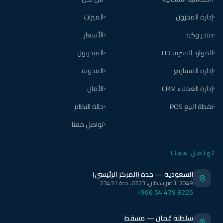
إدارة المخزون
الميزات
متجر وكيد
الأسعار
الموارد البشرية HR
المتدربون
إدارة المشاريع
المدونة
إدارة العملاء CRM
الأمان
نقطة البيع POS
حالة النظام
تواصل معنا
تواصل معنا
السعودية — جدة (المركز الرئيسي)
2049 الأمير سلطان، 6723، جدة 23431
+966 54 479 8226
سلطنة عُمان — مسقط