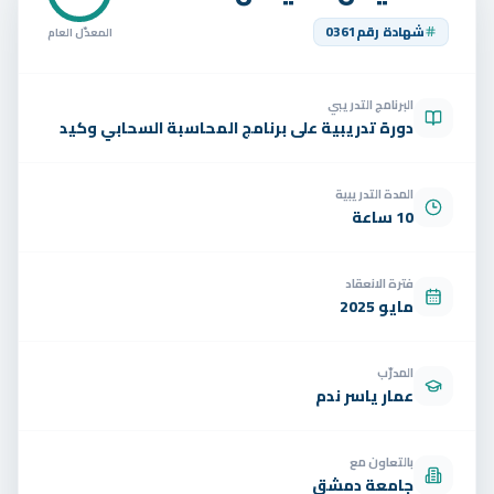
تواصل
شهادة رقم
0361
المعدّل العام
الوظائف
البرنامج التدريبي
تجربة مجانية
EN
دورة تدريبية على برنامج المحاسبة السحابي وكيد
المدة التدريبية
10 ساعة
فترة الانعقاد
مايو 2025
المدرّب
عمار ياسر ندم
بالتعاون مع
جامعة دمشق