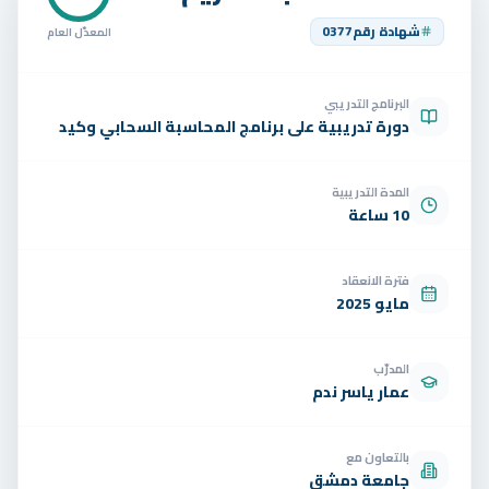
تواصل
شهادة رقم
0377
المعدّل العام
الوظائف
البرنامج التدريبي
تجربة مجانية
EN
دورة تدريبية على برنامج المحاسبة السحابي وكيد
المدة التدريبية
10 ساعة
فترة الانعقاد
مايو 2025
المدرّب
عمار ياسر ندم
بالتعاون مع
جامعة دمشق