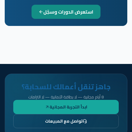
استعرض الدورات وسجّل
جاهز تنقل أعمالك للسحابة؟
8 أيام مجانية — لا بطاقة ائتمانية — لا التزامات
ابدأ التجربة المجانية
تواصل مع المبيعات