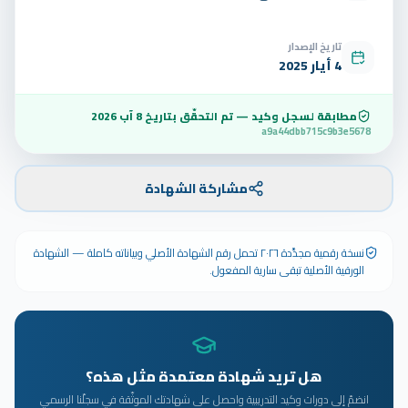
تاريخ الإصدار
4 أيار 2025
مطابقة لسجل وكيد — تم التحقّق بتاريخ
8 آب 2026
a9a44dbb715c9b3e5678
مشاركة الشهادة
نسخة رقمية مجدَّدة ٢٠٢٦ تحمل رقم الشهادة الأصلي وبياناته كاملة — الشهادة
الورقية الأصلية تبقى سارية المفعول.
هل تريد شهادة معتمدة مثل هذه؟
انضمّ إلى دورات وكيد التدريبية واحصل على شهادتك الموثّقة في سجلّنا الرسمي