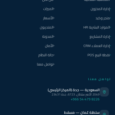
إدارة المخزون
الميزات
متجر وكيد
الأسعار
الموارد البشرية HR
المتدربون
إدارة المشاريع
المدونة
إدارة العملاء CRM
الأمان
نقطة البيع POS
حالة النظام
تواصل معنا
تواصل معنا
السعودية — جدة (المركز الرئيسي)
2049 الأمير سلطان، 6723، جدة 23431
+966 54 479 8226
سلطنة عُمان — مسقط