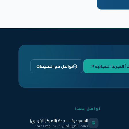
دأ التجربة المجانية
تواصل مع المبيعات
تواصل معنا
السعودية — جدة (المركز الرئيسي)
2049 الأمير سلطان، 6723، جدة 23431