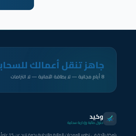
جاهز تنقل أعمالك للسحاب
8 أيام مجانية — لا بطاقة ائتمانية — لا التزامات
وكيد
حلول مالية وإدارية سحابية
شركة رائدة في تطوير البرمجيات المالية والإدارية بخبرة تزيد عن 15 عاماً.