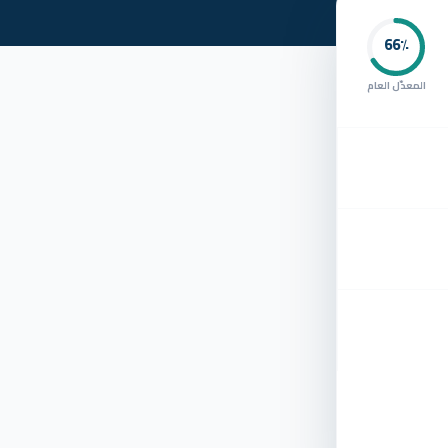
66
٪
المعدّل العام