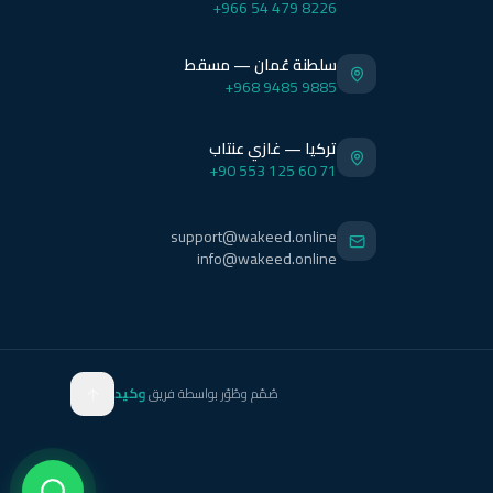
+966 54 479 8226
سلطنة عُمان — مسقط
+968 9485 9885
تركيا — غازي عنتاب
+90 553 125 60 71
support@wakeed.online
info@wakeed.online
صُمّم وطُوّر بواسطة فريق
وكيد