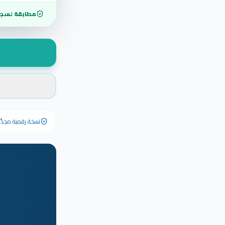
مطابقة لسجل
نسخة رقمية مجدَّدة ٢٠٢٦ تحمل رقم الشهادة الأصلي وبياناته كاملة — الشهادة الورقية الأصلية تبق