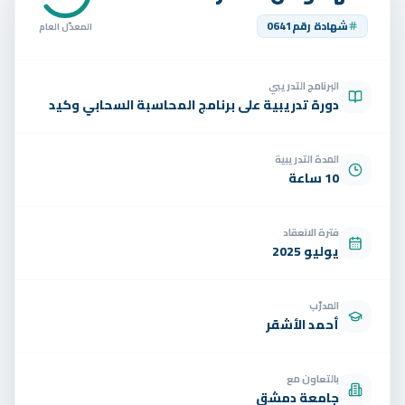
تواصل
شهادة رقم
0641
المعدّل العام
الوظائف
البرنامج التدريبي
تجربة مجانية
EN
دورة تدريبية على برنامج المحاسبة السحابي وكيد
المدة التدريبية
10 ساعة
فترة الانعقاد
يوليو 2025
المدرّب
أحمد الأشقر
بالتعاون مع
جامعة دمشق