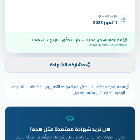
تاريخ الإصدار
1 تموز 2025
مطابقة لسجل وكيد — تم التحقّق بتاريخ
7 آب 2026
e8bd2b20d112e2df8fee
مشاركة الشهادة
نسخة رقمية مجدَّدة ٢٠٢٦ تحمل رقم الشهادة الأصلي وبياناته كاملة — الشهادة
الورقية الأصلية تبقى سارية المفعول.
هل تريد شهادة معتمدة مثل هذه؟
انضمّ إلى دورات وكيد التدريبية واحصل على شهادتك الموثّقة في سجلّنا الرسمي