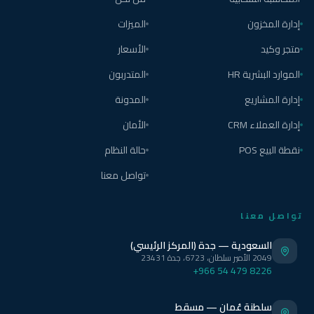
إدارة المخزون
الميزات
متجر وكيد
الأسعار
الموارد البشرية HR
المتدربون
إدارة المشاريع
المدونة
إدارة العملاء CRM
الأمان
نقطة البيع POS
حالة النظام
تواصل معنا
تواصل معنا
السعودية — جدة (المركز الرئيسي)
2049 الأمير سلطان، 6723، جدة 23431
+966 54 479 8226
سلطنة عُمان — مسقط