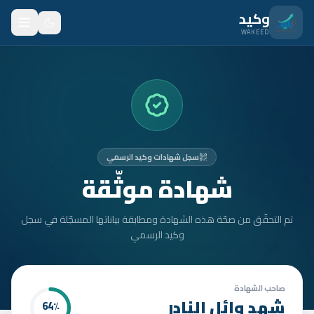
نتقل للمحتوى الرئيسي
وكيد
WAKEED
الرئيسية
الميزات
الأسعار
سجل شهادات وكيد الرسمي
من نحن
شهادة موثّقة
المدونة
تم التحقّق من صحّة هذه الشهادة ومطابقة بياناتها المسجّلة في سجل
المتدربون
وكيد الرسمي
FAQ
الأمان
صاحب الشهادة
شهد وائل النادر
64
٪