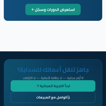
استعرض الدورات وسجّل
جاهز تنقل أعمالك للسحابة؟
8 أيام مجانية — لا بطاقة ائتمانية — لا التزامات
ابدأ التجربة المجانية
تواصل مع المبيعات