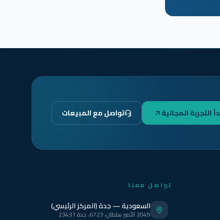
دأ التجربة المجانية
تواصل مع المبيعات
تواصل معنا
السعودية — جدة (المركز الرئيسي)
2049 الأمير سلطان، 6723، جدة 23431