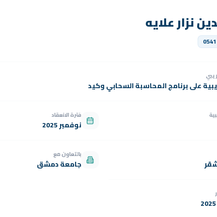
ين نزار علايه
0541
دريبي
يبية على برنامج المحاسبة السحابي وكيد
بية
فترة الانعقاد
نوفمبر 2025
بالتعاون مع
شقر
جامعة دمشق