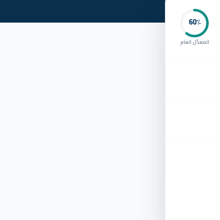
60
٪
المعدّل العام