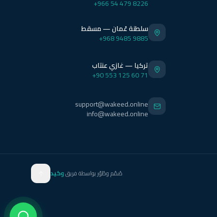
+966 54 479 8226
سلطنة عُمان — مسقط
+968 9485 9885
تركيا — غازي عنتاب
+90 553 125 60 71
support@wakeed.online
info@wakeed.online
صُمّم وطُوّر بواسطة فريق
وكيد