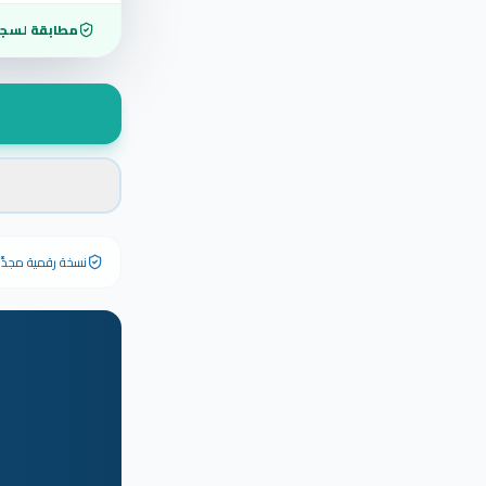
مطابقة لسجل
نسخة رقمية مجدَّدة ٢٠٢٦ تحمل رقم الشهادة الأصلي وبياناته كاملة — الشهادة الورقية الأصلية تبق