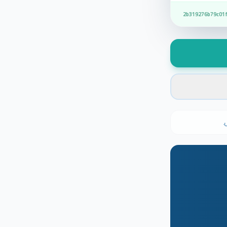
2b319276b79c01f