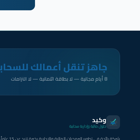
جاهز تنقل أعمالك للسحاب
8 أيام مجانية — لا بطاقة ائتمانية — لا التزامات
وكيد
حلول مالية وإدارية سحابية
شركة رائدة في تطوير البرمجيات المالية والإدارية بخبرة تزيد عن 15 عاماً.