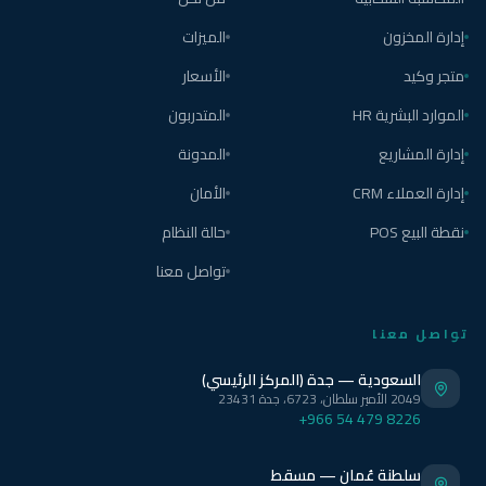
إدارة المخزون
الميزات
متجر وكيد
الأسعار
الموارد البشرية HR
المتدربون
إدارة المشاريع
المدونة
إدارة العملاء CRM
الأمان
نقطة البيع POS
حالة النظام
تواصل معنا
تواصل معنا
السعودية — جدة (المركز الرئيسي)
2049 الأمير سلطان، 6723، جدة 23431
+966 54 479 8226
سلطنة عُمان — مسقط