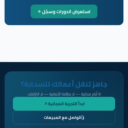
استعرض الدورات وسجّل
جاهز تنقل أعمالك للسحابة؟
8 أيام مجانية — لا بطاقة ائتمانية — لا التزامات
ابدأ التجربة المجانية
تواصل مع المبيعات