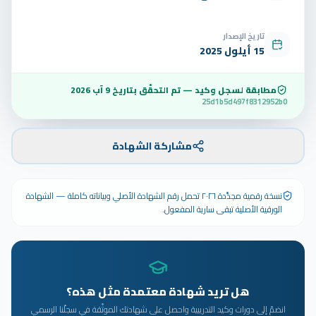
تاريخ الإصدار
15 أيلول 2025
مطابقة لسجل وكيد — تم التحقّق بتاريخ
9 آب 2026
25d1b5d497f8312952b0
مشاركة الشهادة
نسخة رقمية مجدَّدة ٢٠٢٦ تحمل رقم الشهادة الأصلي وبياناته كاملة — الشهادة
الورقية الأصلية تبقى سارية المفعول.
هل تريد شهادة معتمدة مثل هذه؟
انضمّ إلى دورات وكيد التدريبية واحصل على شهادتك الموثّقة في سجلّنا الرسمي