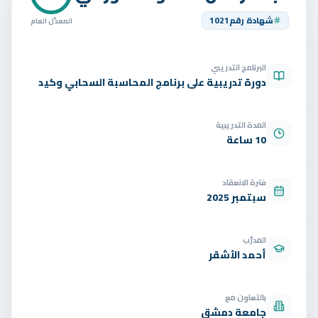
تواصل
شهادة رقم
1021
المعدّل العام
الوظائف
البرنامج التدريبي
تجربة مجانية
EN
دورة تدريبية على برنامج المحاسبة السحابي وكيد
المدة التدريبية
10 ساعة
فترة الانعقاد
سبتمبر 2025
المدرّب
أحمد الأشقر
بالتعاون مع
جامعة دمشق