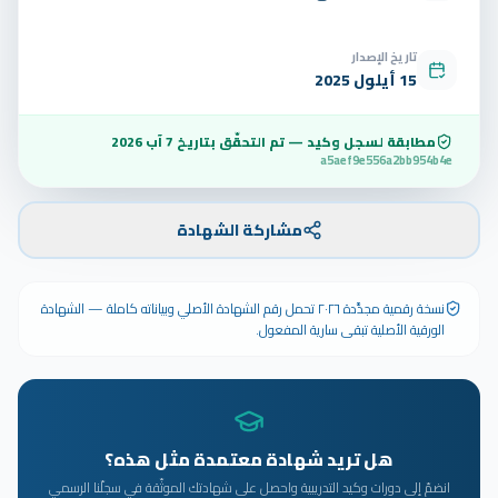
تاريخ الإصدار
15 أيلول 2025
مطابقة لسجل وكيد — تم التحقّق بتاريخ
7 آب 2026
a5aef9e556a2bb954b4e
مشاركة الشهادة
نسخة رقمية مجدَّدة ٢٠٢٦ تحمل رقم الشهادة الأصلي وبياناته كاملة — الشهادة
الورقية الأصلية تبقى سارية المفعول.
هل تريد شهادة معتمدة مثل هذه؟
انضمّ إلى دورات وكيد التدريبية واحصل على شهادتك الموثّقة في سجلّنا الرسمي