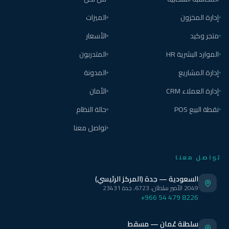
إدارة المخزون
الميزات
متجر وكيد
الأسعار
الموارد البشرية HR
المتدربون
إدارة المشاريع
المدونة
إدارة العملاء CRM
الأمان
نقطة البيع POS
حالة النظام
تواصل معنا
تواصل معنا
السعودية — جدة (المركز الرئيسي)
2049 الأمير سلطان، 6723، جدة 23431
+966 54 479 8226
سلطنة عُمان — مسقط