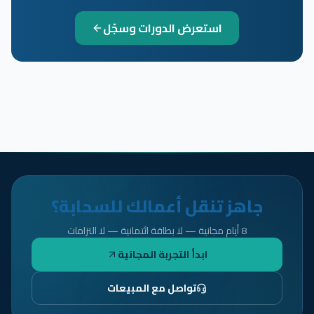
استعرض الدورات وسجّل
جاهز تنقل أعمالك للسحابة؟
8 أيام مجانية — لا بطاقة ائتمانية — لا التزامات
ابدأ التجربة المجانية
تواصل مع المبيعات