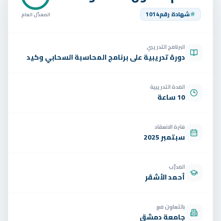
تواصل
شهادة رقم
1014
المعدّل العام
الوظائف
البرنامج التدريبي
تجربة مجانية
EN
دورة تدريبية على برنامج المحاسبة السحابي وكيد
المدة التدريبية
10 ساعة
فترة الانعقاد
سبتمبر 2025
المدرّب
أحمد الأشقر
بالتعاون مع
جامعة دمشق