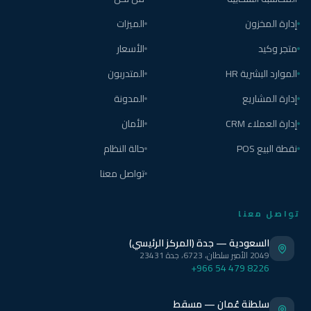
إدارة المخزون
الميزات
متجر وكيد
الأسعار
الموارد البشرية HR
المتدربون
إدارة المشاريع
المدونة
إدارة العملاء CRM
الأمان
نقطة البيع POS
حالة النظام
تواصل معنا
تواصل معنا
السعودية — جدة (المركز الرئيسي)
2049 الأمير سلطان، 6723، جدة 23431
+966 54 479 8226
سلطنة عُمان — مسقط