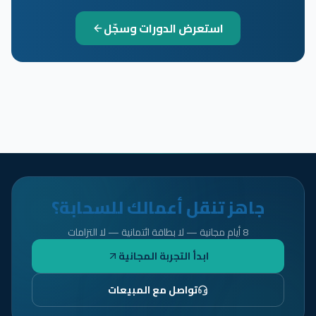
استعرض الدورات وسجّل
جاهز تنقل أعمالك للسحابة؟
8 أيام مجانية — لا بطاقة ائتمانية — لا التزامات
ابدأ التجربة المجانية
تواصل مع المبيعات