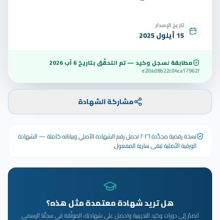
تاريخ الإصدار
15 أيلول 2025
مطابقة لسجل وكيد — تم التحقّق بتاريخ
6 آب 2026
e20ad8b22c04ca17962f
مشاركة الشهادة
نسخة رقمية مجدَّدة ٢٠٢٦ تحمل رقم الشهادة الأصلي وبياناته كاملة — الشهادة
الورقية الأصلية تبقى سارية المفعول.
هل تريد شهادة معتمدة مثل هذه؟
انضمّ إلى دورات وكيد التدريبية واحصل على شهادتك الموثّقة في سجلّنا الرسمي