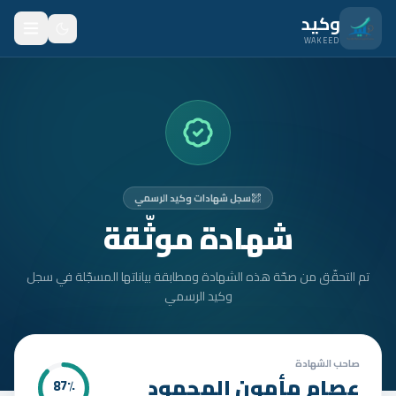
نتقل للمحتوى الرئيسي
وكيد
WAKEED
الرئيسية
الميزات
الأسعار
سجل شهادات وكيد الرسمي
من نحن
شهادة موثّقة
المدونة
تم التحقّق من صحّة هذه الشهادة ومطابقة بياناتها المسجّلة في سجل
المتدربون
وكيد الرسمي
FAQ
الأمان
صاحب الشهادة
عصام مأمون المحمود
87
٪