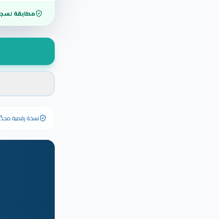
مطابقة لسجل
نسخة رقمية مجدَّدة ٢٠٢٦ تحمل رقم الشهادة الأصلي وبياناته كاملة — الشهادة الورقية الأصلية تبق