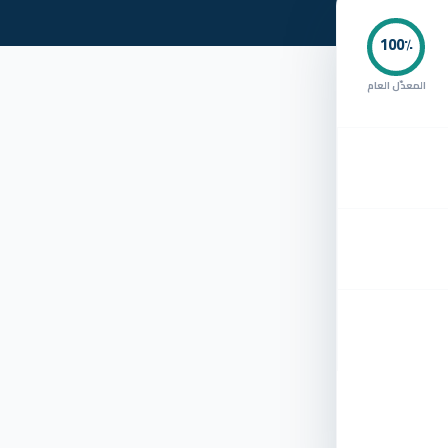
100
٪
المعدّل العام