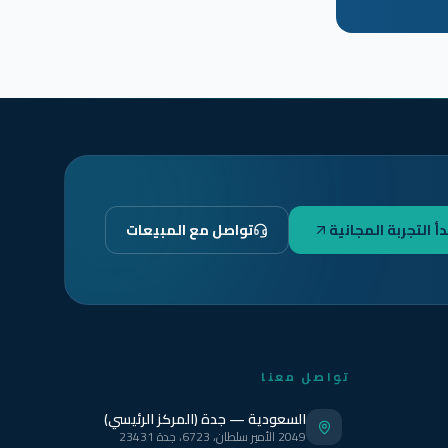
دأ التجربة المجانية
تواصل مع المبيعات
تواصل معنا
السعودية — جدة (المركز الرئيسي)
2049 الأمير سلطان، 6723، جدة 23431