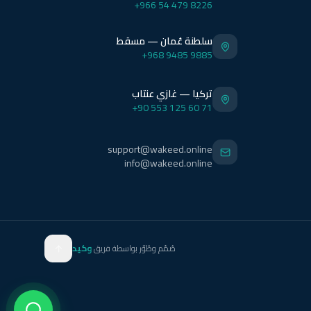
+966 54 479 8226
سلطنة عُمان — مسقط
+968 9485 9885
تركيا — غازي عنتاب
+90 553 125 60 71
support@wakeed.online
info@wakeed.online
صُمّم وطُوّر بواسطة فريق
وكيد