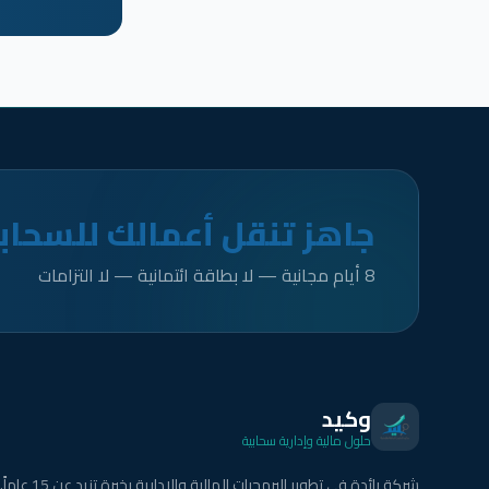
جاهز تنقل أعمالك للسحاب
8 أيام مجانية — لا بطاقة ائتمانية — لا التزامات
وكيد
حلول مالية وإدارية سحابية
شركة رائدة في تطوير البرمجيات المالية والإدارية بخبرة تزيد عن 15 عاماً.