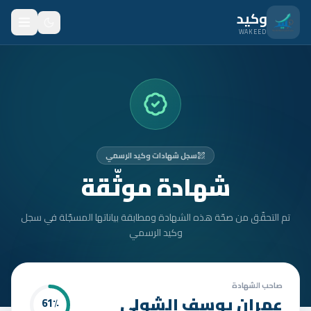
نتقل للمحتوى الرئيسي
وكيد
WAKEED
الرئيسية
الميزات
الأسعار
سجل شهادات وكيد الرسمي
من نحن
شهادة موثّقة
المدونة
تم التحقّق من صحّة هذه الشهادة ومطابقة بياناتها المسجّلة في سجل
المتدربون
وكيد الرسمي
FAQ
الأمان
صاحب الشهادة
عمران يوسف الشولي
61
٪