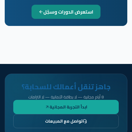
استعرض الدورات وسجّل
جاهز تنقل أعمالك للسحابة؟
8 أيام مجانية — لا بطاقة ائتمانية — لا التزامات
ابدأ التجربة المجانية
تواصل مع المبيعات