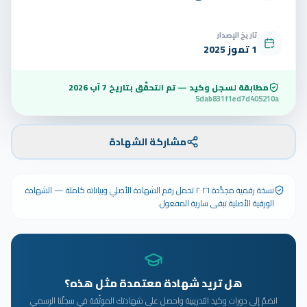
تاريخ الإصدار
1 تموز 2025
مطابقة لسجل وكيد — تم التحقّق بتاريخ
7 آب 2026
5dab831f1ed7d405210a
مشاركة الشهادة
نسخة رقمية مجدَّدة ٢٠٢٦ تحمل رقم الشهادة الأصلي وبياناته كاملة — الشهادة
الورقية الأصلية تبقى سارية المفعول.
هل تريد شهادة معتمدة مثل هذه؟
انضمّ إلى دورات وكيد التدريبية واحصل على شهادتك الموثّقة في سجلّنا الرسمي