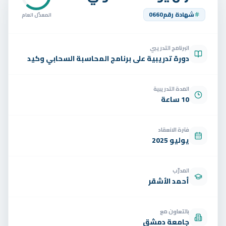
تواصل
شهادة رقم
0660
المعدّل العام
الوظائف
البرنامج التدريبي
تجربة مجانية
EN
دورة تدريبية على برنامج المحاسبة السحابي وكيد
المدة التدريبية
10 ساعة
فترة الانعقاد
يوليو 2025
المدرّب
أحمد الأشقر
بالتعاون مع
جامعة دمشق