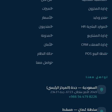
إدارة المخزون
الميزات
متجر وكيد
الأسعار
الموارد البشرية HR
المتدربون
إدارة المشاريع
المدونة
إدارة العملاء CRM
الأمان
نقطة البيع POS
حالة النظام
تواصل معنا
تواصل معنا
السعودية — جدة (المركز الرئيسي)
2049 الأمير سلطان، 6723، جدة 23431
+966 54 479 8226
سلطنة عُمان — مسقط