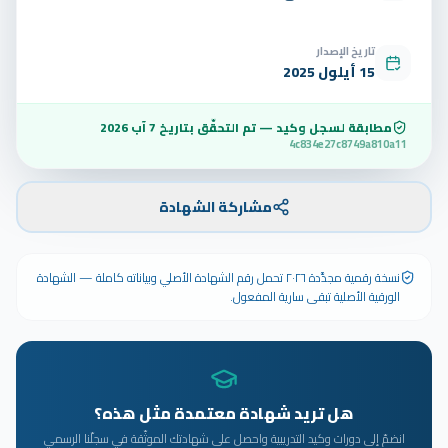
تاريخ الإصدار
15 أيلول 2025
مطابقة لسجل وكيد — تم التحقّق بتاريخ
7 آب 2026
4c834e27c8749a810a11
مشاركة الشهادة
نسخة رقمية مجدَّدة ٢٠٢٦ تحمل رقم الشهادة الأصلي وبياناته كاملة — الشهادة
الورقية الأصلية تبقى سارية المفعول.
هل تريد شهادة معتمدة مثل هذه؟
انضمّ إلى دورات وكيد التدريبية واحصل على شهادتك الموثّقة في سجلّنا الرسمي