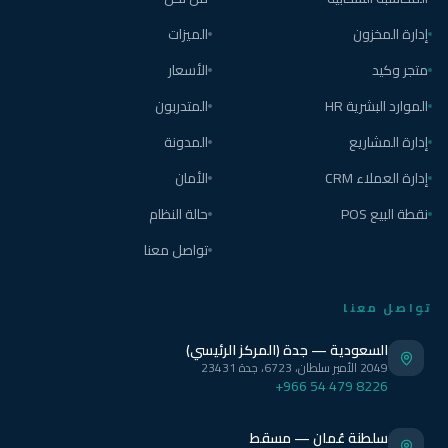
إدارة المخزون
الميزات
متجر وكيد
الأسعار
الموارد البشرية HR
المتدربون
إدارة المشاريع
المدونة
إدارة العملاء CRM
الأمان
نقطة البيع POS
حالة النظام
تواصل معنا
تواصل معنا
السعودية — جدة (المركز الرئيسي)
2049 الأمير سلطان، 6723، جدة 23431
+966 54 479 8226
سلطنة عُمان — مسقط