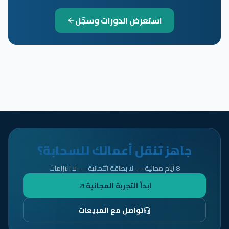
استعرض الدورات وسجّل
جاهز تنقل أعمالك للسحابة؟
8 أيام مجانية — لا بطاقة ائتمانية — لا التزامات
ابدأ التجربة المجانية
تواصل مع المبيعات