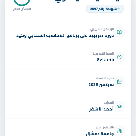
تواصل
شهادة رقم
0897
المعدّل العام
الوظائف
البرنامج التدريبي
تجربة مجانية
EN
دورة تدريبية على برنامج المحاسبة السحابي وكيد
المدة التدريبية
10 ساعة
فترة الانعقاد
سبتمبر 2025
المدرّب
أحمد الأشقر
بالتعاون مع
جامعة دمشق