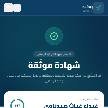
نتقل للمحتوى الرئيسي
وكيد
WAKEED
الرئيسية
الميزات
الأسعار
سجل شهادات وكيد الرسمي
من نحن
شهادة موثّقة
المدونة
تم التحقّق من صحّة هذه الشهادة ومطابقة بياناتها المسجّلة في سجل
المتدربون
وكيد الرسمي
FAQ
الأمان
صاحب الشهادة
غيداء غياث صيدناوي
92
٪