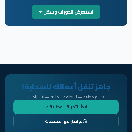
استعرض الدورات وسجّل
جاهز تنقل أعمالك للسحابة؟
8 أيام مجانية — لا بطاقة ائتمانية — لا التزامات
ابدأ التجربة المجانية
تواصل مع المبيعات