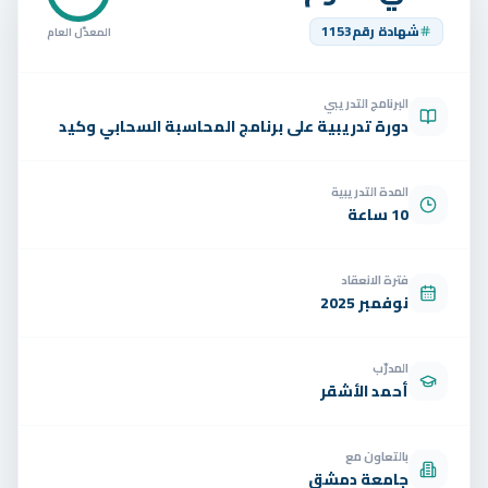
تواصل
شهادة رقم
1153
المعدّل العام
الوظائف
البرنامج التدريبي
تجربة مجانية
EN
دورة تدريبية على برنامج المحاسبة السحابي وكيد
المدة التدريبية
10 ساعة
فترة الانعقاد
نوفمبر 2025
المدرّب
أحمد الأشقر
بالتعاون مع
جامعة دمشق