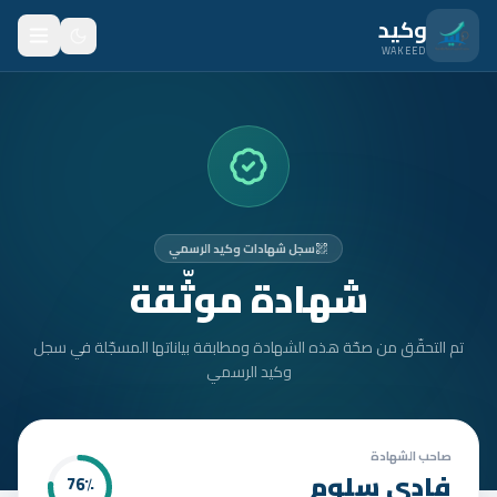
نتقل للمحتوى الرئيسي
وكيد
WAKEED
الرئيسية
الميزات
الأسعار
سجل شهادات وكيد الرسمي
من نحن
شهادة موثّقة
المدونة
تم التحقّق من صحّة هذه الشهادة ومطابقة بياناتها المسجّلة في سجل
المتدربون
وكيد الرسمي
FAQ
الأمان
صاحب الشهادة
فادي سلوم
76
٪