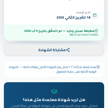
تاريخ الإصدار
16 تشرين الثاني 2025
مطابقة لسجل وكيد — تم التحقّق بتاريخ
9 آب 2026
8832142c70ddf274656f
مشاركة الشهادة
نسخة رقمية مجدَّدة ٢٠٢٦ تحمل رقم الشهادة الأصلي وبياناته كاملة — الشهادة
الورقية الأصلية تبقى سارية المفعول.
هل تريد شهادة معتمدة مثل هذه؟
انضمّ إلى دورات وكيد التدريبية واحصل على شهادتك الموثّقة في سجلّنا الرسمي