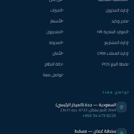
إدارة المخزون
الميزات
متجر وكيد
الأسعار
الموارد البشرية HR
المتدربون
إدارة المشاريع
المدونة
إدارة العملاء CRM
الأمان
نقطة البيع POS
حالة النظام
تواصل معنا
تواصل معنا
السعودية — جدة (المركز الرئيسي)
2049 الأمير سلطان، 6723، جدة 23431
+966 54 479 8226
سلطنة عُمان — مسقط