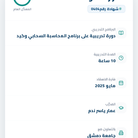
تواصل
شهادة رقم
0404
المعدّل العام
الوظائف
البرنامج التدريبي
تجربة مجانية
EN
دورة تدريبية على برنامج المحاسبة السحابي وكيد
المدة التدريبية
10 ساعة
فترة الانعقاد
مايو 2025
المدرّب
عمار ياسر ندم
بالتعاون مع
جامعة دمشق