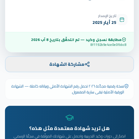
تاريخ الإصدار
25 أيار 2025
مطابقة لسجل وكيد — تم التحقّق بتاريخ
8 آب 2026
8f1192b9e4ce0e0fbbc8
مشاركة الشهادة
نسخة رقمية مجدَّدة ٢٠٢٦ تحمل رقم الشهادة الأصلي وبياناته كاملة — الشهادة
الورقية الأصلية تبقى سارية المفعول.
هل تريد شهادة معتمدة مثل هذه؟
انضمّ إلى دورات وكيد التدريبية واحصل على شهادتك الموثّقة في سجلّنا الرسمي