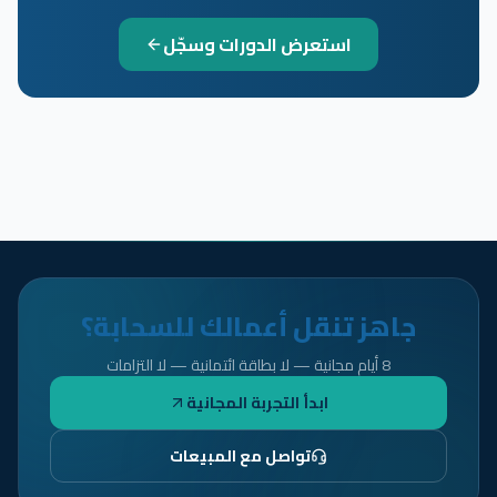
استعرض الدورات وسجّل
جاهز تنقل أعمالك للسحابة؟
8 أيام مجانية — لا بطاقة ائتمانية — لا التزامات
ابدأ التجربة المجانية
تواصل مع المبيعات