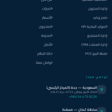
إدارة المخزون
الميزات
متجر وكيد
الأسعار
الموارد البشرية HR
المتدربون
إدارة المشاريع
المدونة
إدارة العملاء CRM
الأمان
نقطة البيع POS
حالة النظام
تواصل معنا
تواصل معنا
السعودية — جدة (المركز الرئيسي)
2049 الأمير سلطان، 6723، جدة 23431
+966 54 479 8226
سلطنة عُمان — مسقط