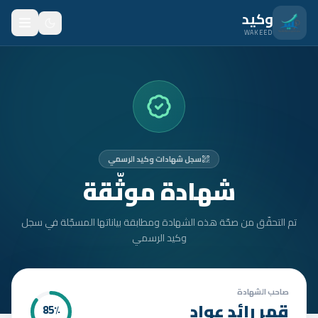
نتقل للمحتوى الرئيسي
وكيد
WAKEED
الرئيسية
الميزات
الأسعار
سجل شهادات وكيد الرسمي
من نحن
شهادة موثّقة
المدونة
تم التحقّق من صحّة هذه الشهادة ومطابقة بياناتها المسجّلة في سجل
المتدربون
وكيد الرسمي
FAQ
الأمان
صاحب الشهادة
قمر رائد عواد
85
٪