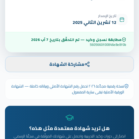
تاريخ الإصدار
12 تشرين الثاني 2025
مطابقة لسجل وكيد — تم التحقّق بتاريخ
7 آب 2026
5605660f00846e8e8f0b
مشاركة الشهادة
نسخة رقمية مجدَّدة ٢٠٢٦ تحمل رقم الشهادة الأصلي وبياناته كاملة — الشهادة
الورقية الأصلية تبقى سارية المفعول.
هل تريد شهادة معتمدة مثل هذه؟
انضمّ إلى دورات وكيد التدريبية واحصل على شهادتك الموثّقة في سجلّنا الرسمي