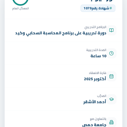
تواصل
شهادة رقم
1079
المعدّل العام
الوظائف
البرنامج التدريبي
تجربة مجانية
EN
دورة تدريبية على برنامج المحاسبة السحابي وكيد
المدة التدريبية
10 ساعة
فترة الانعقاد
أكتوبر 2025
المدرّب
أحمد الأشقر
بالتعاون مع
جامعة حمص