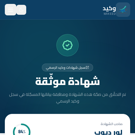
نتقل للمحتوى الرئيسي
وكيد
WAKEED
الرئيسية
الميزات
الأسعار
سجل شهادات وكيد الرسمي
من نحن
شهادة موثّقة
المدونة
تم التحقّق من صحّة هذه الشهادة ومطابقة بياناتها المسجّلة في سجل
المتدربون
وكيد الرسمي
FAQ
الأمان
صاحب الشهادة
لور ديوب
84
٪