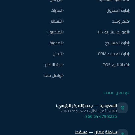
إدارة المخزون
الميزات
متجر وكيد
الأسعار
الموارد البشرية HR
المتدربون
إدارة المشاريع
المدونة
إدارة العملاء CRM
الأمان
نقطة البيع POS
حالة النظام
تواصل معنا
تواصل معنا
السعودية — جدة (المركز الرئيسي)
2049 الأمير سلطان، 6723، جدة 23431
+966 54 479 8226
سلطنة عُمان — مسقط