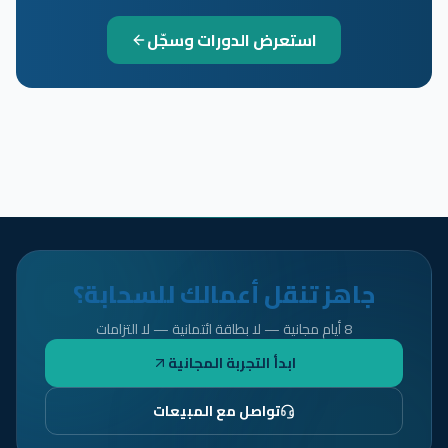
استعرض الدورات وسجّل
جاهز تنقل أعمالك للسحابة؟
8 أيام مجانية — لا بطاقة ائتمانية — لا التزامات
ابدأ التجربة المجانية
تواصل مع المبيعات