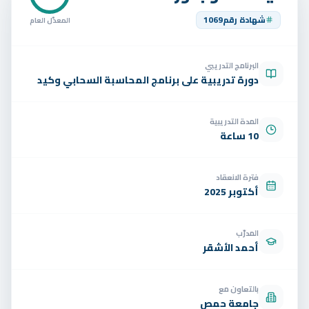
تواصل
شهادة رقم
1069
المعدّل العام
الوظائف
البرنامج التدريبي
تجربة مجانية
EN
دورة تدريبية على برنامج المحاسبة السحابي وكيد
المدة التدريبية
10 ساعة
فترة الانعقاد
أكتوبر 2025
المدرّب
أحمد الأشقر
بالتعاون مع
جامعة حمص