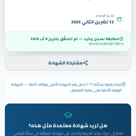
تاريخ الإصدار
12 تشرين الثاني 2025
مطابقة لسجل وكيد — تم التحقّق بتاريخ
8 آب 2026
0ecf6ffcb9b20372857a
مشاركة الشهادة
نسخة رقمية مجدَّدة ٢٠٢٦ تحمل رقم الشهادة الأصلي وبياناته كاملة — الشهادة
الورقية الأصلية تبقى سارية المفعول.
هل تريد شهادة معتمدة مثل هذه؟
انضمّ إلى دورات وكيد التدريبية واحصل على شهادتك الموثّقة في سجلّنا الرسمي