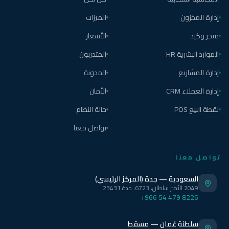
إدارة المخزون
الميزات
متجر وكيد
الأسعار
الموارد البشرية HR
المتدربون
إدارة المشاريع
المدونة
إدارة العملاء CRM
الأمان
نقطة البيع POS
حالة النظام
تواصل معنا
تواصل معنا
السعودية — جدة (المركز الرئيسي)
2049 الأمير سلطان، 6723، جدة 23431
+966 54 479 8226
سلطنة عُمان — مسقط