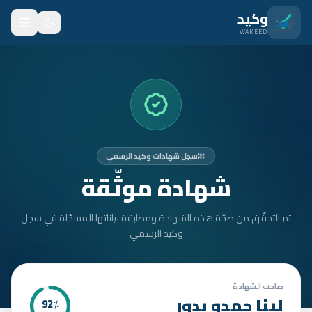
نتقل للمحتوى الرئيسي
وكيد
WAKEED
الرئيسية
الميزات
الأسعار
سجل شهادات وكيد الرسمي
من نحن
شهادة موثّقة
المدونة
تم التحقّق من صحّة هذه الشهادة ومطابقة بياناتها المسجّلة في سجل
المتدربون
وكيد الرسمي
FAQ
الأمان
صاحب الشهادة
لينا حمدو بدور
92
٪