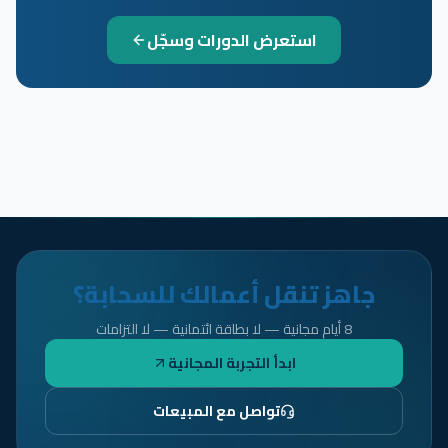
استعرض الدورات وسجّل
جاهز تنقل أعمالك للسحابة؟
8 أيام مجانية — لا بطاقة ائتمانية — لا التزامات
ابدأ التجربة المجانية
تواصل مع المبيعات