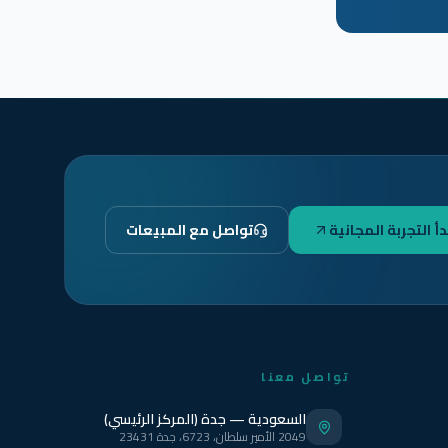
دأ التجربة المجانية
تواصل مع المبيعات
تواصل معنا
السعودية — جدة (المركز الرئيسي)
2049 الأمير سلطان، 6723، جدة 23431