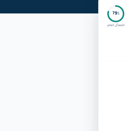
79
٪
المعدّل العام