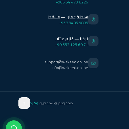
+966 54 479 8226
سلطنة عُمان — مسقط
+968 9485 9885
تركيا — غازي عنتاب
+90 553 125 60 71
support@wakeed.online
info@wakeed.online
صُمّم وطُوّر بواسطة فريق
وكيد