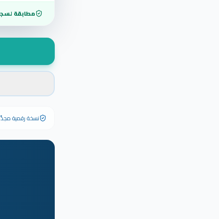
مطابقة لسجل
نسخة رقمية مجدَّدة ٢٠٢٦ تحمل رقم الشهادة الأصلي وبياناته كاملة — الشهادة الورقية الأصلية تبق