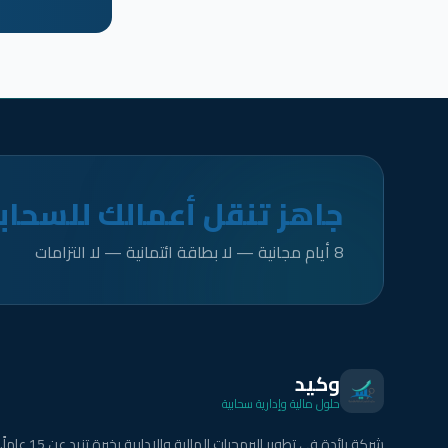
جاهز تنقل أعمالك للسحاب
8 أيام مجانية — لا بطاقة ائتمانية — لا التزامات
وكيد
حلول مالية وإدارية سحابية
شركة رائدة في تطوير البرمجيات المالية والإدارية بخبرة تزيد عن 15 عاماً.