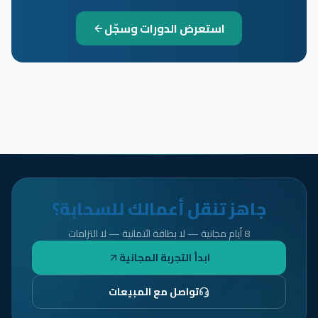
استعرض الدورات وسجّل
جاهز تنقل أعمالك للسحابة؟
8 أيام مجانية — لا بطاقة ائتمانية — لا التزامات
ابدأ التجربة المجانية
تواصل مع المبيعات