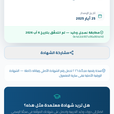
تاريخ الإصدار
25 أيار 2025
مطابقة لسجل وكيد — تم التحقّق بتاريخ
6 آب 2026
0e4d2cb907a96a864d40
مشاركة الشهادة
نسخة رقمية مجدَّدة ٢٠٢٦ تحمل رقم الشهادة الأصلي وبياناته كاملة — الشهادة
الورقية الأصلية تبقى سارية المفعول.
هل تريد شهادة معتمدة مثل هذه؟
انضمّ إلى دورات وكيد التدريبية واحصل على شهادتك الموثّقة في سجلّنا الرسمي