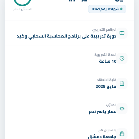
تواصل
شهادة رقم
0341
المعدّل العام
الوظائف
البرنامج التدريبي
تجربة مجانية
EN
دورة تدريبية على برنامج المحاسبة السحابي وكيد
المدة التدريبية
10 ساعة
فترة الانعقاد
مايو 2025
المدرّب
عمار ياسر ندم
بالتعاون مع
جامعة دمشق