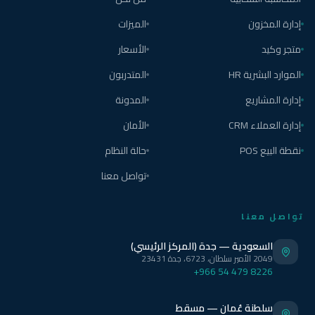
إدارة المخزون
الميزات
متجر وكيد
الأسعار
الموارد البشرية HR
المتدربون
إدارة المشاريع
المدونة
إدارة العملاء CRM
الأمان
نقطة البيع POS
حالة النظام
تواصل معنا
تواصل معنا
السعودية — جدة (المركز الرئيسي)
2049 الأمير سلطان، 6723، جدة 23431
+966 54 479 8226
سلطنة عُمان — مسقط