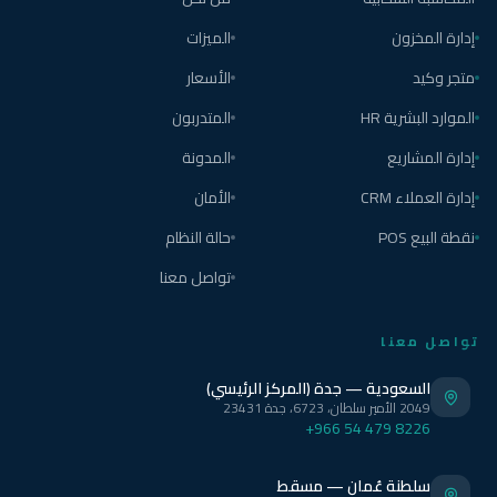
إدارة المخزون
الميزات
متجر وكيد
الأسعار
الموارد البشرية HR
المتدربون
إدارة المشاريع
المدونة
إدارة العملاء CRM
الأمان
نقطة البيع POS
حالة النظام
تواصل معنا
تواصل معنا
السعودية — جدة (المركز الرئيسي)
2049 الأمير سلطان، 6723، جدة 23431
+966 54 479 8226
سلطنة عُمان — مسقط