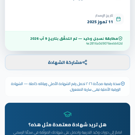
تاريخ الإصدار
11 تموز 2025
مطابقة لسجل وكيد — تم التحقّق بتاريخ
9 آب 2026
4e2816a0d9076eebb62d
مشاركة الشهادة
نسخة رقمية مجدَّدة ٢٠٢٦ تحمل رقم الشهادة الأصلي وبياناته كاملة — الشهادة
الورقية الأصلية تبقى سارية المفعول.
هل تريد شهادة معتمدة مثل هذه؟
انضمّ إلى دورات وكيد التدريبية واحصل على شهادتك الموثّقة في سجلّنا الرسمي