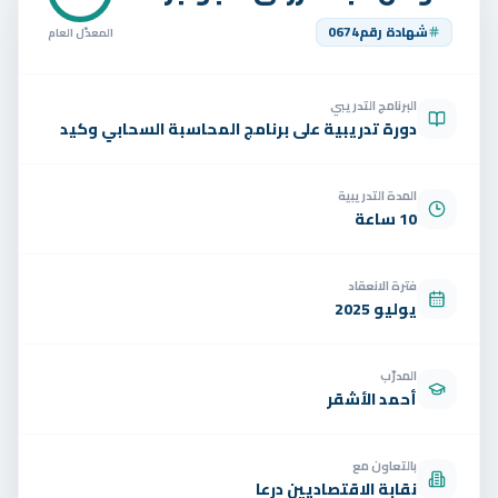
تواصل
شهادة رقم
0674
المعدّل العام
الوظائف
البرنامج التدريبي
تجربة مجانية
EN
دورة تدريبية على برنامج المحاسبة السحابي وكيد
المدة التدريبية
10 ساعة
فترة الانعقاد
يوليو 2025
المدرّب
أحمد الأشقر
بالتعاون مع
نقابة الاقتصاديين درعا