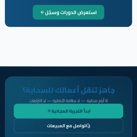
استعرض الدورات وسجّل
جاهز تنقل أعمالك للسحابة؟
8 أيام مجانية — لا بطاقة ائتمانية — لا التزامات
ابدأ التجربة المجانية
تواصل مع المبيعات