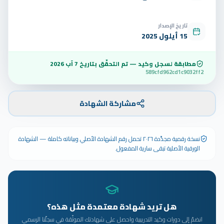
تاريخ الإصدار
15 أيلول 2025
مطابقة لسجل وكيد — تم التحقّق بتاريخ
7 آب 2026
589cfd962cd1c9032ff2
مشاركة الشهادة
نسخة رقمية مجدَّدة ٢٠٢٦ تحمل رقم الشهادة الأصلي وبياناته كاملة — الشهادة
الورقية الأصلية تبقى سارية المفعول.
هل تريد شهادة معتمدة مثل هذه؟
انضمّ إلى دورات وكيد التدريبية واحصل على شهادتك الموثّقة في سجلّنا الرسمي