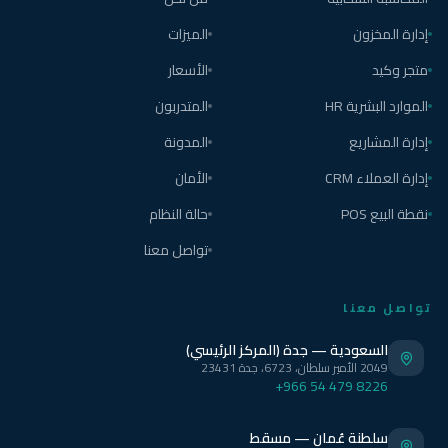
إدارة المخزون
الميزات
متجر وكيد
الأسعار
الموارد البشرية HR
المتدربون
إدارة المشاريع
المدونة
إدارة العملاء CRM
الأمان
نقطة البيع POS
حالة النظام
تواصل معنا
تواصل معنا
السعودية — جدة (المركز الرئيسي)
2049 الأمير سلطان، 6723، جدة 23431
+966 54 479 8226
سلطنة عُمان — مسقط