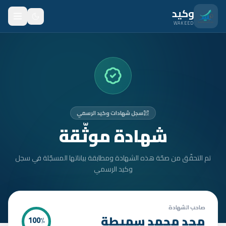
نتقل للمحتوى الرئيسي
وكيد
WAKEED
الرئيسية
الميزات
الأسعار
سجل شهادات وكيد الرسمي
من نحن
شهادة موثّقة
المدونة
تم التحقّق من صحّة هذه الشهادة ومطابقة بياناتها المسجّلة في سجل
المتدربون
وكيد الرسمي
FAQ
الأمان
صاحب الشهادة
مجد محمد سميطة
100
٪