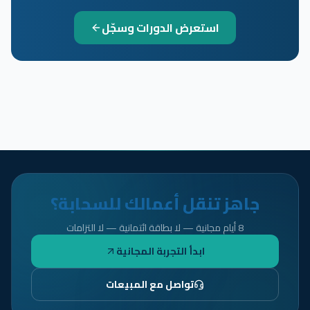
استعرض الدورات وسجّل
جاهز تنقل أعمالك للسحابة؟
8 أيام مجانية — لا بطاقة ائتمانية — لا التزامات
ابدأ التجربة المجانية
تواصل مع المبيعات