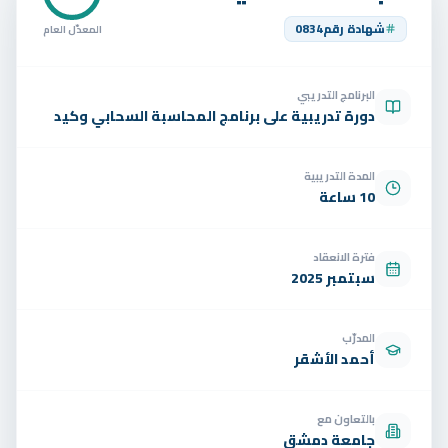
تواصل
شهادة رقم
0834
المعدّل العام
الوظائف
البرنامج التدريبي
تجربة مجانية
EN
دورة تدريبية على برنامج المحاسبة السحابي وكيد
المدة التدريبية
10 ساعة
فترة الانعقاد
سبتمبر 2025
المدرّب
أحمد الأشقر
بالتعاون مع
جامعة دمشق