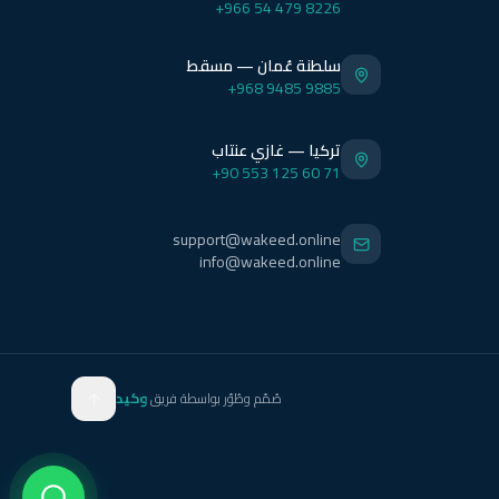
+966 54 479 8226
سلطنة عُمان — مسقط
+968 9485 9885
تركيا — غازي عنتاب
+90 553 125 60 71
support@wakeed.online
info@wakeed.online
صُمّم وطُوّر بواسطة فريق
وكيد