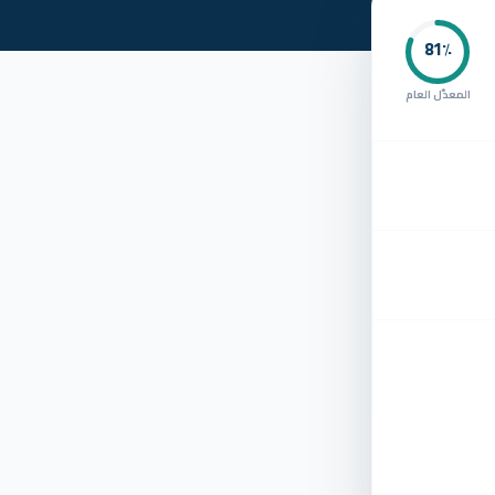
81
٪
المعدّل العام