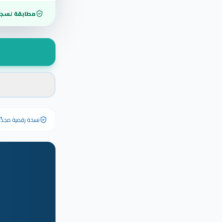
مطابقة لسجل
نسخة رقمية مجدَّدة ٢٠٢٦ تحمل رقم الشهادة الأصلي وبياناته كاملة — الشهادة الورقية الأصلية تبق