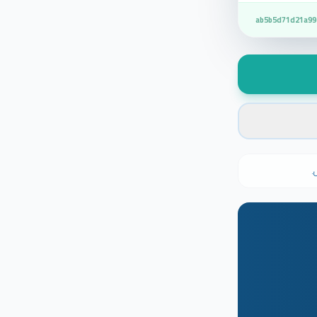
ab5b5d71d21a99