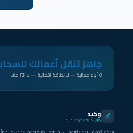
جاهز تنقل أعمالك للسحاب
8 أيام مجانية — لا بطاقة ائتمانية — لا التزامات
وكيد
حلول مالية وإدارية سحابية
شركة رائدة في تطوير البرمجيات المالية والإدارية بخبرة تزيد عن 15 عاماً.