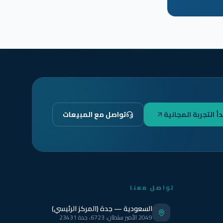
دأ التجربة المجانية
تواصل مع المبيعات
تواصل معنا
السعودية — جدة (المركز الرئيسي)
2049 الأمير سلطان، 6723، جدة 23431