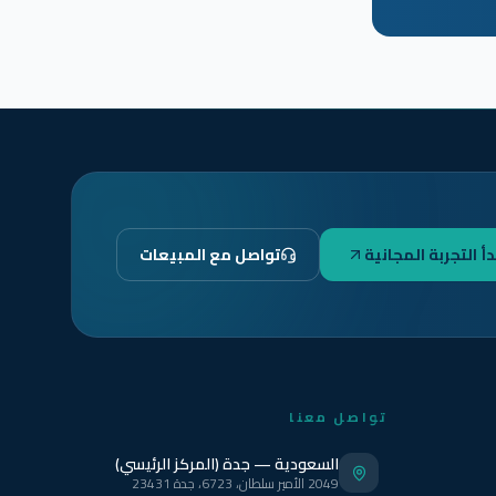
دأ التجربة المجانية
تواصل مع المبيعات
تواصل معنا
السعودية — جدة (المركز الرئيسي)
2049 الأمير سلطان، 6723، جدة 23431