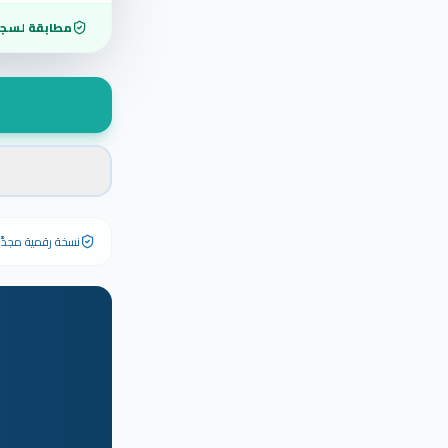
مطابقة لسجل
نسخة رقمية مجدَّدة ٢٠٢٦ تحمل رقم الشهادة الأصلي وبياناته كاملة — الشهادة الورقية الأصلية تبق