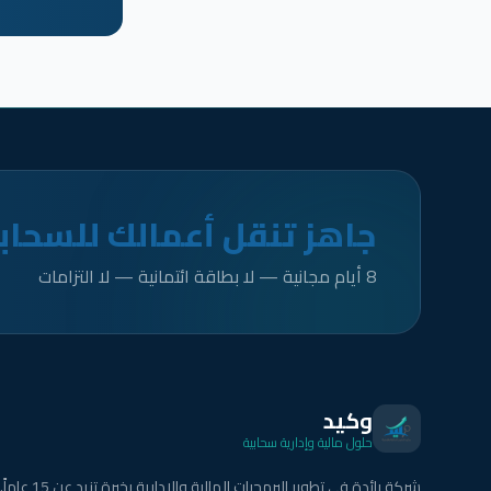
جاهز تنقل أعمالك للسحاب
8 أيام مجانية — لا بطاقة ائتمانية — لا التزامات
وكيد
حلول مالية وإدارية سحابية
شركة رائدة في تطوير البرمجيات المالية والإدارية بخبرة تزيد عن 15 عاماً.