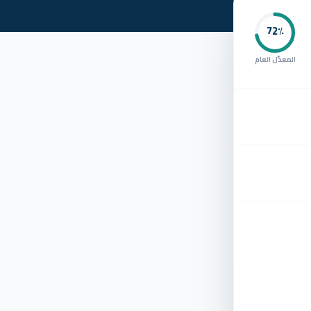
72
٪
المعدّل العام