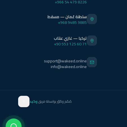
+966 54 479 8226
سلطنة عُمان — مسقط
+968 9485 9885
تركيا — غازي عنتاب
+90 553 125 60 71
support@wakeed.online
info@wakeed.online
صُمّم وطُوّر بواسطة فريق
وكيد