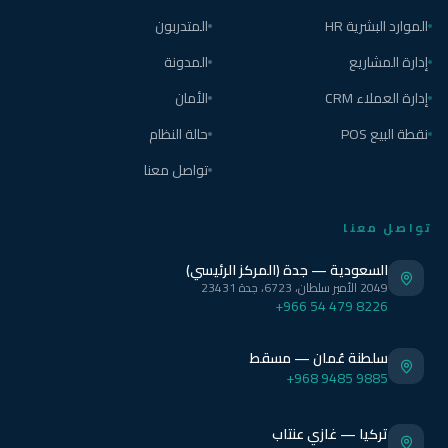
الموارد البشرية HR
المتدربون
إدارة المشاريع
المدونة
إدارة العملاء CRM
الأمان
نقطة البيع POS
حالة النظام
تواصل معنا
تواصل معنا
السعودية — جدة (المركز الرئيسي)
2049 الأمير سلطان، 6723، جدة 23431
+966 54 479 8226
سلطنة عُمان — مسقط
+968 9485 9885
تركيا — غازي عنتاب