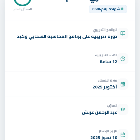
تواصل
شهادة رقم
0684
المعدّل العام
الوظائف
البرنامج التدريبي
تجربة مجانية
EN
دورة تدريبية على برنامج المحاسبة السحابي وكيد
المدة التدريبية
12 ساعة
فترة الانعقاد
أكتوبر 2025
المدرّب
عبد الرحمن عربش
تاريخ الإصدار
10 تموز 2025