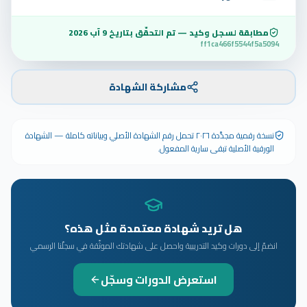
مطابقة لسجل وكيد — تم التحقّق بتاريخ
9 آب 2026
ff1ca466f5544f5a5094
مشاركة الشهادة
نسخة رقمية مجدَّدة ٢٠٢٦ تحمل رقم الشهادة الأصلي وبياناته كاملة — الشهادة
الورقية الأصلية تبقى سارية المفعول.
هل تريد شهادة معتمدة مثل هذه؟
انضمّ إلى دورات وكيد التدريبية واحصل على شهادتك الموثّقة في سجلّنا الرسمي
استعرض الدورات وسجّل