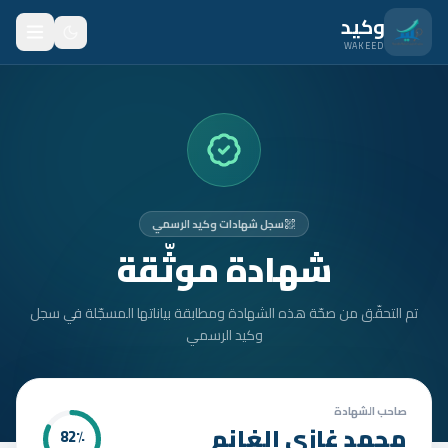
نتقل للمحتوى الرئيسي
وكيد
WAKEED
الرئيسية
الميزات
الأسعار
سجل شهادات وكيد الرسمي
من نحن
شهادة موثّقة
المدونة
تم التحقّق من صحّة هذه الشهادة ومطابقة بياناتها المسجّلة في سجل
المتدربون
وكيد الرسمي
FAQ
الأمان
صاحب الشهادة
محمد غازي الغانم
82
٪