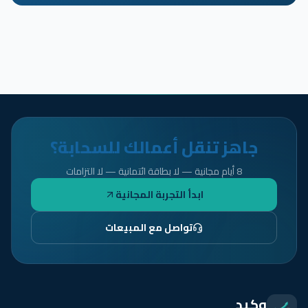
جاهز تنقل أعمالك للسحابة؟
8 أيام مجانية — لا بطاقة ائتمانية — لا التزامات
ابدأ التجربة المجانية
تواصل مع المبيعات
وكيد