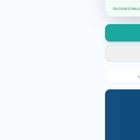
33c7343b2748a2