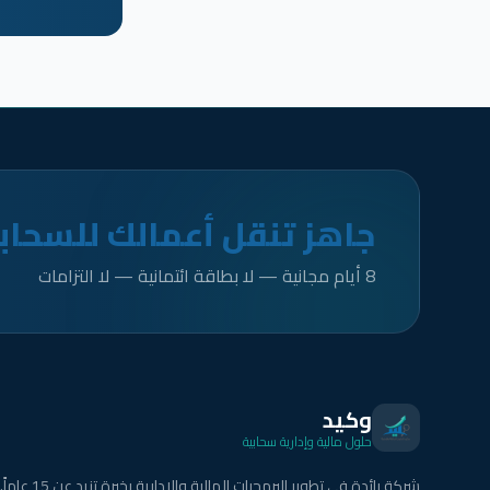
جاهز تنقل أعمالك للسحاب
8 أيام مجانية — لا بطاقة ائتمانية — لا التزامات
وكيد
حلول مالية وإدارية سحابية
شركة رائدة في تطوير البرمجيات المالية والإدارية بخبرة تزيد عن 15 عاماً.