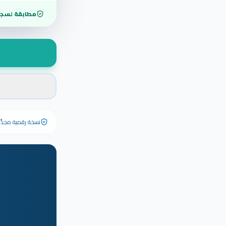
مطابقة لسجل
نسخة رقمية مجدَّدة ٢٠٢٦ تحمل رقم الشهادة الأصلي وبياناته كاملة — الشهادة الورقية الأصلية تبق