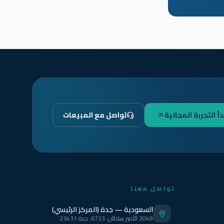
دأ التجربة المجانية
تواصل مع المبيعات
تواصل معنا
السعودية — جدة (المركز الرئيسي)
2049 الأمير سلطان، 6723، جدة 23431