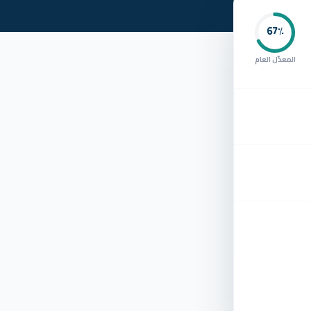
67
٪
المعدّل العام