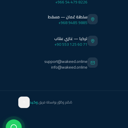
+966 54 479 8226
سلطنة عُمان — مسقط
+968 9485 9885
تركيا — غازي عنتاب
+90 553 125 60 71
support@wakeed.online
info@wakeed.online
صُمّم وطُوّر بواسطة فريق
وكيد