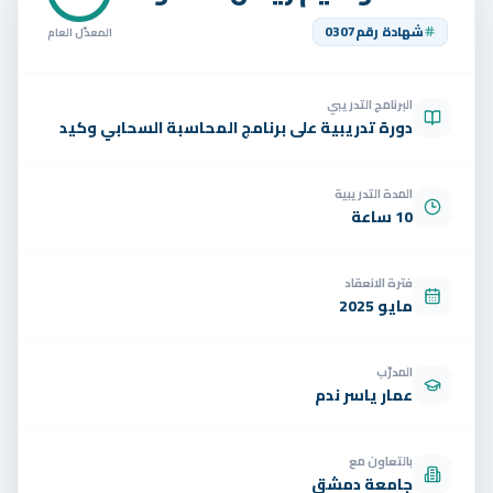
تواصل
شهادة رقم
0307
المعدّل العام
الوظائف
البرنامج التدريبي
تجربة مجانية
EN
دورة تدريبية على برنامج المحاسبة السحابي وكيد
المدة التدريبية
10 ساعة
فترة الانعقاد
مايو 2025
المدرّب
عمار ياسر ندم
بالتعاون مع
جامعة دمشق