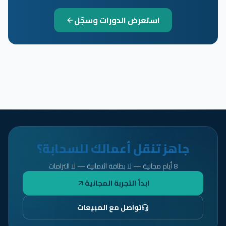
استعرض الدورات وسجّل
جاهز تنقل أعمالك للسحابة؟
8 أيام مجانية — لا بطاقة ائتمانية — لا التزامات
ابدأ التجربة المجانية
تواصل مع المبيعات