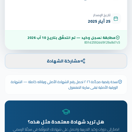
تاريخ الإصدار
25 أيار 2025
مطابقة لسجل وكيد — تم التحقّق بتاريخ
10 آب 2026
83fd2592dd9f29a8d7c5
مشاركة الشهادة
نسخة رقمية مجدَّدة ٢٠٢٦ تحمل رقم الشهادة الأصلي وبياناته كاملة — الشهادة
الورقية الأصلية تبقى سارية المفعول.
هل تريد شهادة معتمدة مثل هذه؟
انضمّ إلى دورات وكيد التدريبية واحصل على شهادتك الموثّقة في سجلّنا الرسمي