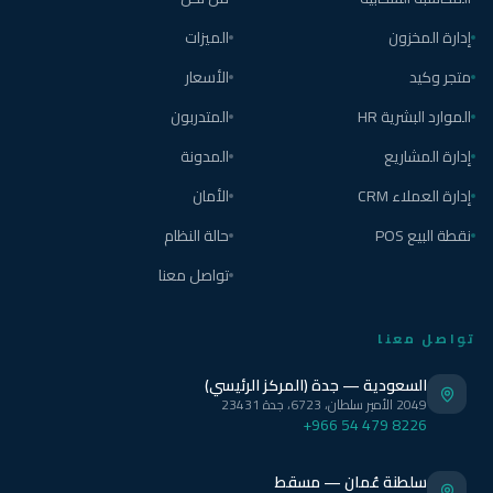
إدارة المخزون
الميزات
متجر وكيد
الأسعار
الموارد البشرية HR
المتدربون
إدارة المشاريع
المدونة
إدارة العملاء CRM
الأمان
نقطة البيع POS
حالة النظام
تواصل معنا
تواصل معنا
السعودية — جدة (المركز الرئيسي)
2049 الأمير سلطان، 6723، جدة 23431
+966 54 479 8226
سلطنة عُمان — مسقط