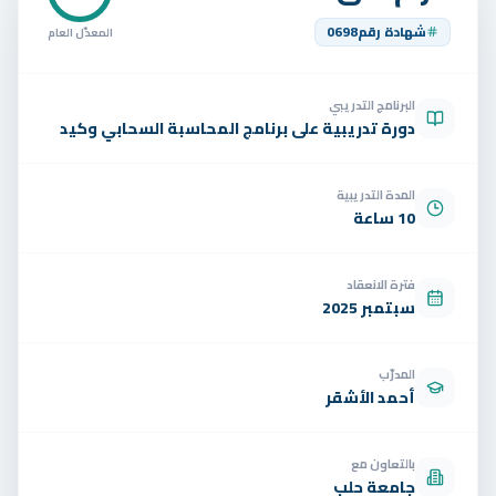
تواصل
شهادة رقم
0698
المعدّل العام
الوظائف
البرنامج التدريبي
تجربة مجانية
EN
دورة تدريبية على برنامج المحاسبة السحابي وكيد
المدة التدريبية
10 ساعة
فترة الانعقاد
سبتمبر 2025
المدرّب
أحمد الأشقر
بالتعاون مع
جامعة حلب