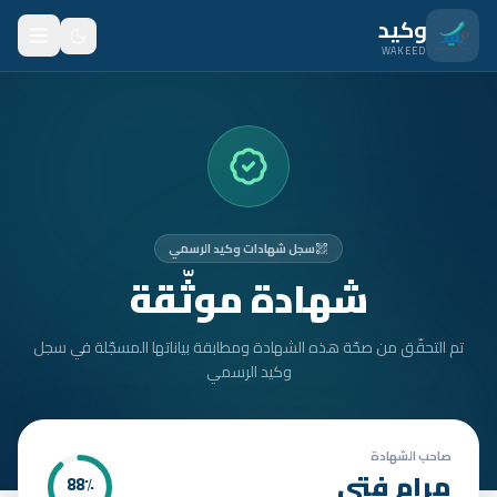
نتقل للمحتوى الرئيسي
وكيد
WAKEED
الرئيسية
الميزات
الأسعار
سجل شهادات وكيد الرسمي
من نحن
شهادة موثّقة
المدونة
تم التحقّق من صحّة هذه الشهادة ومطابقة بياناتها المسجّلة في سجل
المتدربون
وكيد الرسمي
FAQ
الأمان
صاحب الشهادة
مرام فتى
88
٪