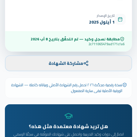
تاريخ الإصدار
1 أيلول 2025
مطابقة لسجل وكيد — تم التحقّق بتاريخ
8 آب 2026
2c711065479ad171cfa6
مشاركة الشهادة
نسخة رقمية مجدَّدة ٢٠٢٦ تحمل رقم الشهادة الأصلي وبياناته كاملة — الشهادة
الورقية الأصلية تبقى سارية المفعول.
هل تريد شهادة معتمدة مثل هذه؟
انضمّ إلى دورات وكيد التدريبية واحصل على شهادتك الموثّقة في سجلّنا الرسمي