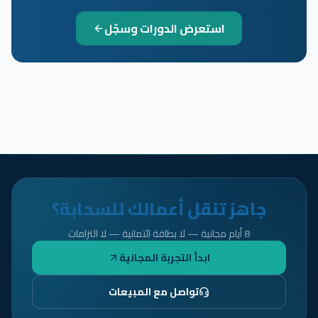
استعرض الدورات وسجّل
جاهز تنقل أعمالك للسحابة؟
8 أيام مجانية — لا بطاقة ائتمانية — لا التزامات
ابدأ التجربة المجانية
تواصل مع المبيعات