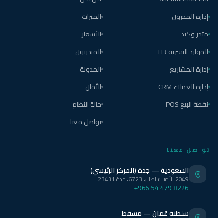
إدارة المخزون
الميزات
متجر وكيد
الأسعار
الموارد البشرية HR
المتدربون
إدارة المشاريع
المدونة
إدارة العملاء CRM
الأمان
نقطة البيع POS
حالة النظام
تواصل معنا
تواصل معنا
السعودية — جدة (المركز الرئيسي)
2049 الأمير سلطان، 6723، جدة 23431
+966 54 479 8226
سلطنة عُمان — مسقط