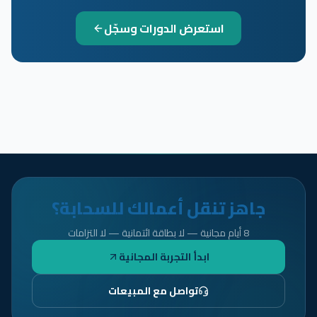
استعرض الدورات وسجّل
جاهز تنقل أعمالك للسحابة؟
8 أيام مجانية — لا بطاقة ائتمانية — لا التزامات
ابدأ التجربة المجانية
تواصل مع المبيعات