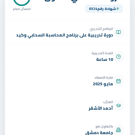
تواصل
شهادة رقم
0324
المعدّل العام
الوظائف
البرنامج التدريبي
تجربة مجانية
EN
دورة تدريبية على برنامج المحاسبة السحابي وكيد
المدة التدريبية
10 ساعة
فترة الانعقاد
مايو 2025
المدرّب
أحمد الأشقر
بالتعاون مع
جامعة دمشق