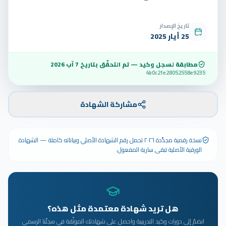
تاريخ الإصدار
25 أيار 2025
مطابقة لسجل وكيد — تم التحقّق بتاريخ
7 آب 2026
4b0c2fe28052558e9235
مشاركة الشهادة
نسخة رقمية مجدَّدة ٢٠٢٦ تحمل رقم الشهادة الأصلي وبياناته كاملة — الشهادة
الورقية الأصلية تبقى سارية المفعول.
هل تريد شهادة معتمدة مثل هذه؟
انضمّ إلى دورات وكيد التدريبية واحصل على شهادتك الموثّقة في سجلّنا الرسمي