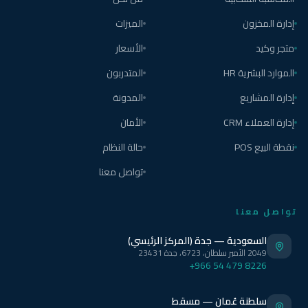
إدارة المخزون
الميزات
متجر وكيد
الأسعار
الموارد البشرية HR
المتدربون
إدارة المشاريع
المدونة
إدارة العملاء CRM
الأمان
نقطة البيع POS
حالة النظام
تواصل معنا
تواصل معنا
السعودية — جدة (المركز الرئيسي)
2049 الأمير سلطان، 6723، جدة 23431
+966 54 479 8226
سلطنة عُمان — مسقط