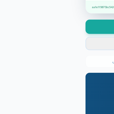
aafeff9875bc54