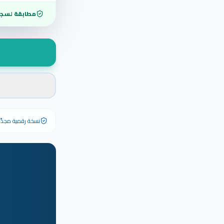
مطابقة لسجل
نسخة رقمية مجدَّدة ٢٠٢٦ تحمل رقم الشهادة الأصلي وبياناته كاملة — الشهادة الورقية الأصلية تبق