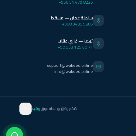
+966 54 479 8226
سلطنة عُمان — مسقط
+968 9485 9885
تركيا — غازي عنتاب
+90 553 125 60 71
support@wakeed.online
info@wakeed.online
صُمّم وطُوّر بواسطة فريق
وكيد