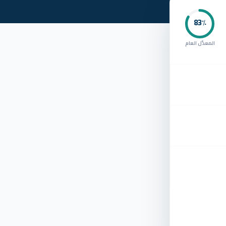
83
٪
المعدّل العام