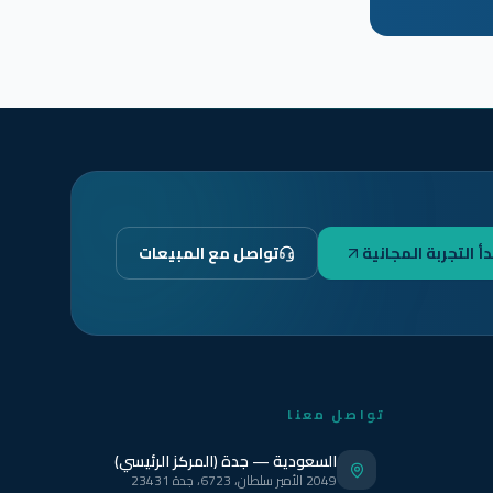
دأ التجربة المجانية
تواصل مع المبيعات
تواصل معنا
السعودية — جدة (المركز الرئيسي)
2049 الأمير سلطان، 6723، جدة 23431