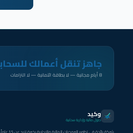
جاهز تنقل أعمالك للسحاب
8 أيام مجانية — لا بطاقة ائتمانية — لا التزامات
وكيد
حلول مالية وإدارية سحابية
شركة رائدة في تطوير البرمجيات المالية والإدارية بخبرة تزيد عن 15 عاماً.