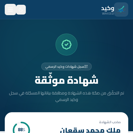
نتقل للمحتوى الرئيسي
وكيد
WAKEED
الرئيسية
الميزات
الأسعار
سجل شهادات وكيد الرسمي
من نحن
شهادة موثّقة
المدونة
تم التحقّق من صحّة هذه الشهادة ومطابقة بياناتها المسجّلة في سجل
المتدربون
وكيد الرسمي
FAQ
الأمان
صاحب الشهادة
ملك محمد سقعان
88
٪