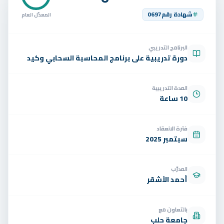
تواصل
شهادة رقم
0697
المعدّل العام
الوظائف
البرنامج التدريبي
تجربة مجانية
EN
دورة تدريبية على برنامج المحاسبة السحابي وكيد
المدة التدريبية
10 ساعة
فترة الانعقاد
سبتمبر 2025
المدرّب
أحمد الأشقر
بالتعاون مع
جامعة حلب