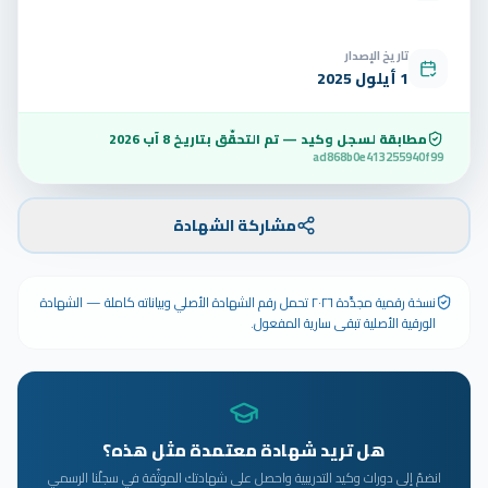
تاريخ الإصدار
1 أيلول 2025
مطابقة لسجل وكيد — تم التحقّق بتاريخ
8 آب 2026
ad868b0e413255940f99
مشاركة الشهادة
نسخة رقمية مجدَّدة ٢٠٢٦ تحمل رقم الشهادة الأصلي وبياناته كاملة — الشهادة
الورقية الأصلية تبقى سارية المفعول.
هل تريد شهادة معتمدة مثل هذه؟
انضمّ إلى دورات وكيد التدريبية واحصل على شهادتك الموثّقة في سجلّنا الرسمي