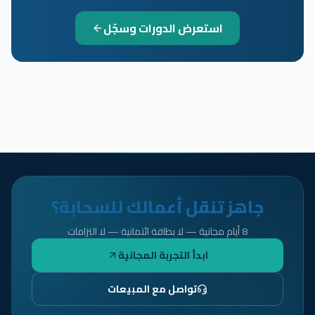
استعرض الدورات وسجّل
جاهز تنقل أعمالك للسحابة؟
8 أيام مجانية — لا بطاقة ائتمانية — لا التزامات
ابدأ التجربة المجانية
تواصل مع المبيعات