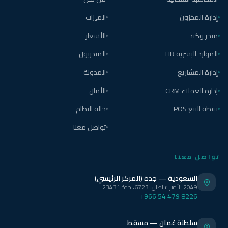
إدارة المخزون
الميزات
متجر وكيد
الأسعار
الموارد البشرية HR
المتدربون
إدارة المشاريع
المدونة
إدارة العملاء CRM
الأمان
نقطة البيع POS
حالة النظام
تواصل معنا
تواصل معنا
السعودية — جدة (المركز الرئيسي)
2049 الأمير سلطان، 6723، جدة 23431
+966 54 479 8226
سلطنة عُمان — مسقط