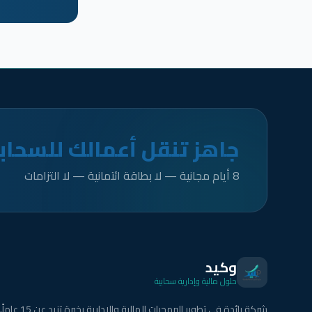
جاهز تنقل أعمالك للسحاب
8 أيام مجانية — لا بطاقة ائتمانية — لا التزامات
وكيد
حلول مالية وإدارية سحابية
شركة رائدة في تطوير البرمجيات المالية والإدارية بخبرة تزيد عن 15 عاماً.