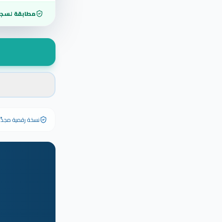
مطابقة لسجل
نسخة رقمية مجدَّدة ٢٠٢٦ تحمل رقم الشهادة الأصلي وبياناته كاملة — الشهادة الورقية الأصلية تبق