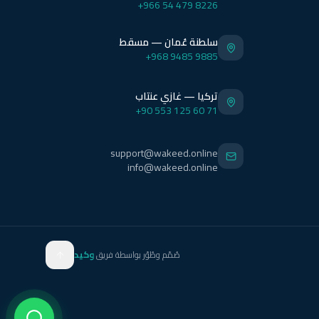
+966 54 479 8226
سلطنة عُمان — مسقط
+968 9485 9885
تركيا — غازي عنتاب
+90 553 125 60 71
support@wakeed.online
info@wakeed.online
صُمّم وطُوّر بواسطة فريق
وكيد