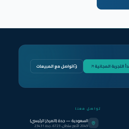
دأ التجربة المجانية
تواصل مع المبيعات
تواصل معنا
السعودية — جدة (المركز الرئيسي)
2049 الأمير سلطان، 6723، جدة 23431