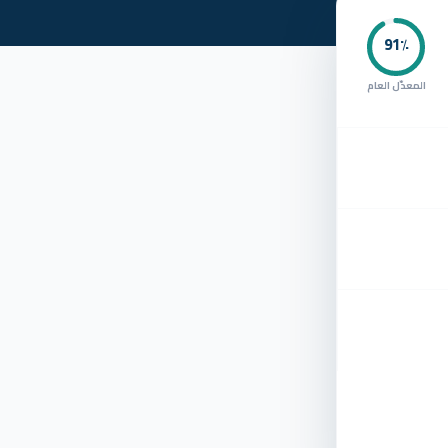
91
٪
المعدّل العام