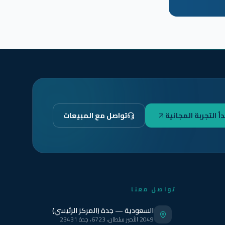
دأ التجربة المجانية
تواصل مع المبيعات
تواصل معنا
السعودية — جدة (المركز الرئيسي)
2049 الأمير سلطان، 6723، جدة 23431