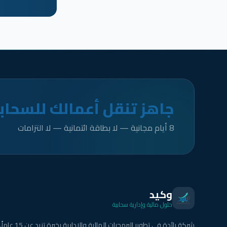
جاهز تنقل أعمالك للسحاب
8 أيام مجانية — لا بطاقة ائتمانية — لا التزامات
وكيد
حلول مالية وإدارية سحابية
شركة رائدة في تطوير البرمجيات المالية والإدارية بخبرة تزيد عن 15 عاماً.