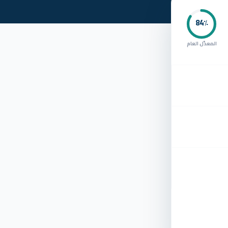
84
٪
المعدّل العام