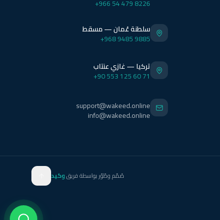
+966 54 479 8226
سلطنة عُمان — مسقط
+968 9485 9885
تركيا — غازي عنتاب
+90 553 125 60 71
support@wakeed.online
info@wakeed.online
صُمّم وطُوّر بواسطة فريق
وكيد