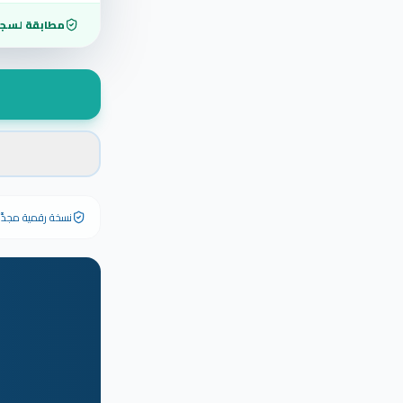
مطابقة لسجل
نسخة رقمية مجدَّدة ٢٠٢٦ تحمل رقم الشهادة الأصلي وبياناته كاملة — الشهادة الورقية الأصلية تبق