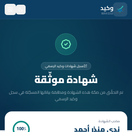
نتقل للمحتوى الرئيسي
وكيد
WAKEED
الرئيسية
الميزات
الأسعار
سجل شهادات وكيد الرسمي
من نحن
شهادة موثّقة
المدونة
تم التحقّق من صحّة هذه الشهادة ومطابقة بياناتها المسجّلة في سجل
المتدربون
وكيد الرسمي
FAQ
الأمان
صاحب الشهادة
ندى منذر أحمد
100
٪