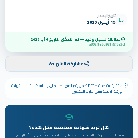
تاريخ الإصدار
15 أيلول 2025
مطابقة لسجل وكيد — تم التحقّق بتاريخ
6 آب 2026
a802fbe3d921457be3cf
مشاركة الشهادة
نسخة رقمية مجدَّدة ٢٠٢٦ تحمل رقم الشهادة الأصلي وبياناته كاملة — الشهادة
الورقية الأصلية تبقى سارية المفعول.
هل تريد شهادة معتمدة مثل هذه؟
انضمّ إلى دورات وكيد التدريبية واحصل على شهادتك الموثّقة في سجلّنا الرسمي