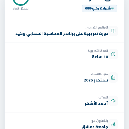
تواصل
شهادة رقم
0884
المعدّل العام
الوظائف
البرنامج التدريبي
تجربة مجانية
EN
دورة تدريبية على برنامج المحاسبة السحابي وكيد
المدة التدريبية
10 ساعة
فترة الانعقاد
سبتمبر 2025
المدرّب
أحمد الأشقر
بالتعاون مع
جامعة دمشق