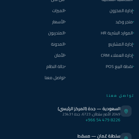
إدارة المخزون
الميزات
متجر وكيد
الأسعار
الموارد البشرية HR
المتدربون
إدارة المشاريع
المدونة
إدارة العملاء CRM
الأمان
نقطة البيع POS
حالة النظام
تواصل معنا
تواصل معنا
السعودية — جدة (المركز الرئيسي)
2049 الأمير سلطان، 6723، جدة 23431
+966 54 479 8226
سلطنة عُمان — مسقط