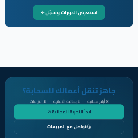
استعرض الدورات وسجّل
جاهز تنقل أعمالك للسحابة؟
8 أيام مجانية — لا بطاقة ائتمانية — لا التزامات
ابدأ التجربة المجانية
تواصل مع المبيعات