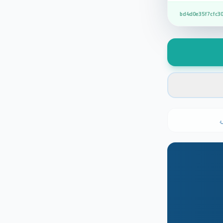
bd4d0e35f7cfc3