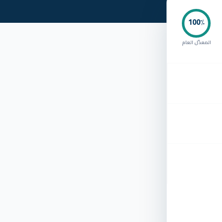
100
٪
المعدّل العام