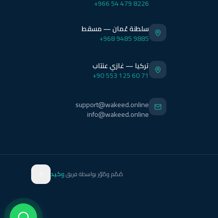
+966 54 479 8226
سلطنة عُمان — مسقط
+968 9485 9885
تركيا — غازي عنتاب
+90 553 125 60 71
support@wakeed.online
info@wakeed.online
صُمّم وطُوّر بواسطة فريق
وكيد