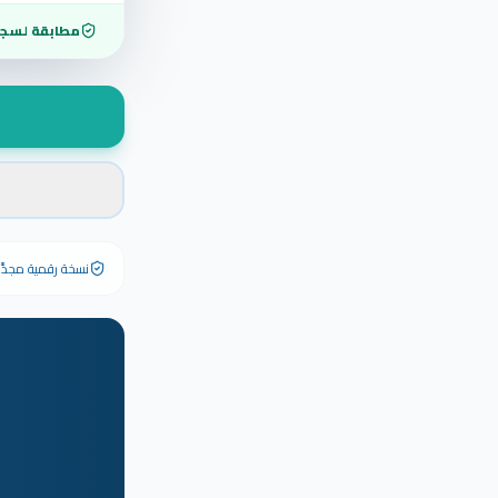
مطابقة لسجل
نسخة رقمية مجدَّدة ٢٠٢٦ تحمل رقم الشهادة الأصلي وبياناته كاملة — الشهادة الورقية الأصلية تبق