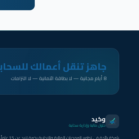
جاهز تنقل أعمالك للسحاب
8 أيام مجانية — لا بطاقة ائتمانية — لا التزامات
وكيد
حلول مالية وإدارية سحابية
شركة رائدة في تطوير البرمجيات المالية والإدارية بخبرة تزيد عن 15 عاماً.