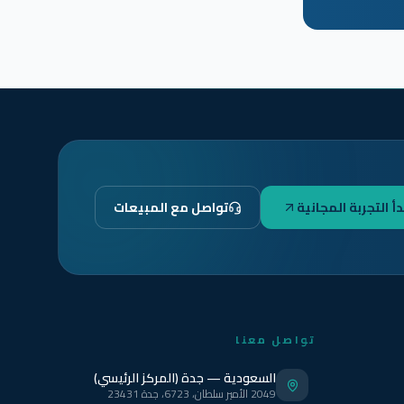
دأ التجربة المجانية
تواصل مع المبيعات
تواصل معنا
السعودية — جدة (المركز الرئيسي)
2049 الأمير سلطان، 6723، جدة 23431