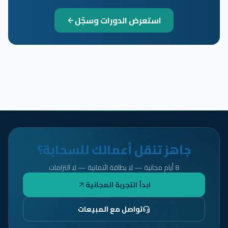
استعرض الدورات وسجّل
جاهز تنقل أعمالك للسحابة؟
8 أيام مجانية — لا بطاقة ائتمانية — لا التزامات
ابدأ التجربة المجانية
تواصل مع المبيعات