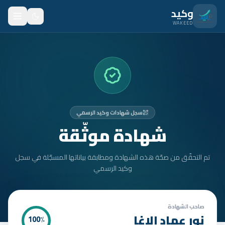
نتقل للمحتوى الرئيسي
وكيد
WAKEED
الرئيسية
الميزات
الأسعار
سجل شهادات وكيد الرسمي
من نحن
شهادة موثّقة
المدونة
تم التحقّق من صحّة هذه الشهادة ومطابقة بياناتها المسجّلة في سجل
المتدربون
وكيد الرسمي
FAQ
الأمان
صاحب الشهادة
نور عماد الاغا
100
٪