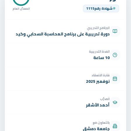
تواصل
شهادة رقم
1115
المعدّل العام
الوظائف
البرنامج التدريبي
تجربة مجانية
EN
دورة تدريبية على برنامج المحاسبة السحابي وكيد
المدة التدريبية
10 ساعة
فترة الانعقاد
نوفمبر 2025
المدرّب
أحمد الأشقر
بالتعاون مع
جامعة دمشق