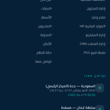
إدارة المخزون
الميزات
متجر وكيد
الأسعار
الموارد البشرية HR
المتدربون
إدارة المشاريع
المدونة
إدارة العملاء CRM
الأمان
نقطة البيع POS
حالة النظام
تواصل معنا
تواصل معنا
السعودية — جدة (المركز الرئيسي)
2049 الأمير سلطان، 6723، جدة 23431
+966 54 479 8226
سلطنة عُمان — مسقط