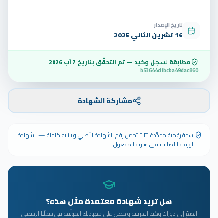
تاريخ الإصدار
16 تشرين الثاني 2025
مطابقة لسجل وكيد — تم التحقّق بتاريخ
7 آب 2026
b53644dfbcba49dac860
مشاركة الشهادة
نسخة رقمية مجدَّدة ٢٠٢٦ تحمل رقم الشهادة الأصلي وبياناته كاملة — الشهادة
الورقية الأصلية تبقى سارية المفعول.
هل تريد شهادة معتمدة مثل هذه؟
انضمّ إلى دورات وكيد التدريبية واحصل على شهادتك الموثّقة في سجلّنا الرسمي