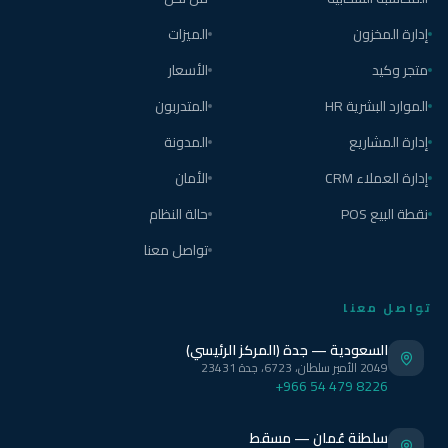
إدارة المخزون
الميزات
متجر وكيد
الأسعار
الموارد البشرية HR
المتدربون
إدارة المشاريع
المدونة
إدارة العملاء CRM
الأمان
نقطة البيع POS
حالة النظام
تواصل معنا
تواصل معنا
السعودية — جدة (المركز الرئيسي)
2049 الأمير سلطان، 6723، جدة 23431
+966 54 479 8226
سلطنة عُمان — مسقط