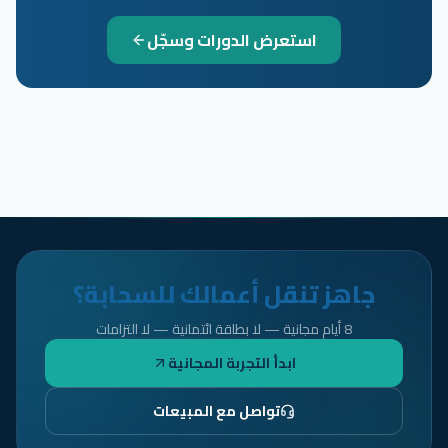
استعرض الدورات وسجّل
جاهز تنقل أعمالك للسحابة؟
8 أيام مجانية — لا بطاقة ائتمانية — لا التزامات
ابدأ التجربة المجانية
تواصل مع المبيعات