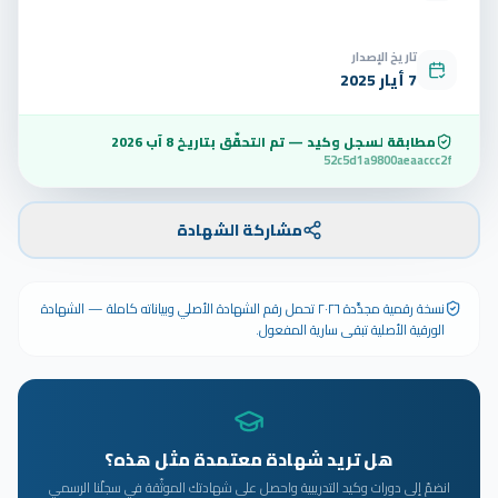
تاريخ الإصدار
7 أيار 2025
مطابقة لسجل وكيد — تم التحقّق بتاريخ
8 آب 2026
52c5d1a9800aeaaccc2f
مشاركة الشهادة
نسخة رقمية مجدَّدة ٢٠٢٦ تحمل رقم الشهادة الأصلي وبياناته كاملة — الشهادة
الورقية الأصلية تبقى سارية المفعول.
هل تريد شهادة معتمدة مثل هذه؟
انضمّ إلى دورات وكيد التدريبية واحصل على شهادتك الموثّقة في سجلّنا الرسمي