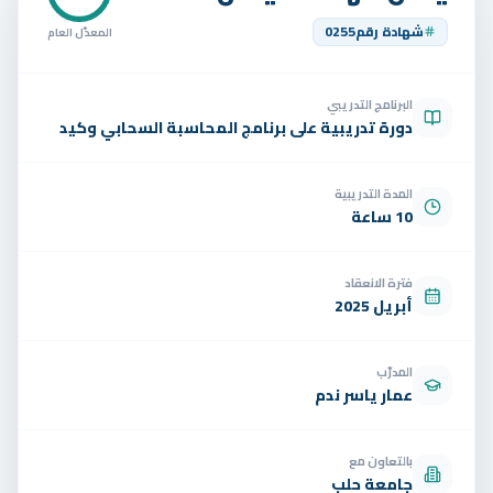
تواصل
شهادة رقم
0255
المعدّل العام
الوظائف
البرنامج التدريبي
تجربة مجانية
EN
دورة تدريبية على برنامج المحاسبة السحابي وكيد
المدة التدريبية
10 ساعة
فترة الانعقاد
أبريل 2025
المدرّب
عمار ياسر ندم
بالتعاون مع
جامعة حلب