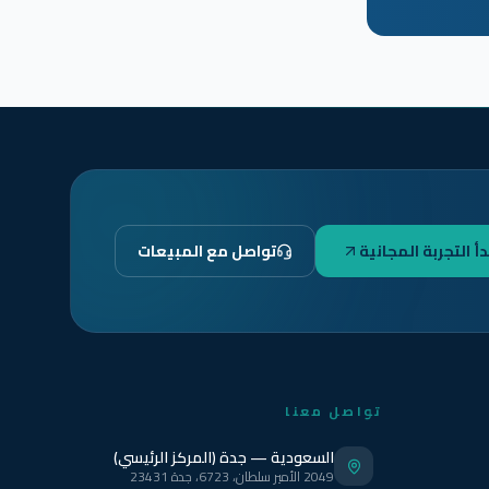
دأ التجربة المجانية
تواصل مع المبيعات
تواصل معنا
السعودية — جدة (المركز الرئيسي)
2049 الأمير سلطان، 6723، جدة 23431