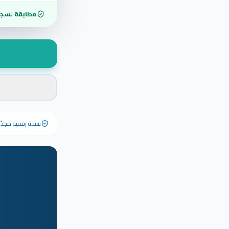
مطابقة لسجل
نسخة رقمية مجدَّدة ٢٠٢٦ تحمل رقم الشهادة الأصلي وبياناته كاملة — الشهادة الورقية الأصلية تبق