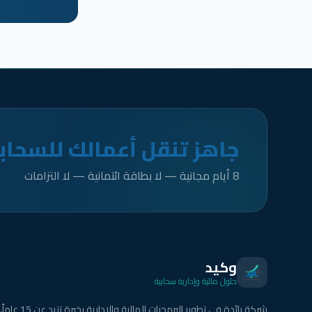
جاهز تنقل أعمالك للسحاب
8 أيام مجانية — لا بطاقة ائتمانية — لا التزامات
وكيد
حلول مالية وإدارية سحابية
شركة رائدة في تطوير البرمجيات المالية والإدارية بخبرة تزيد عن 15 عاماً.