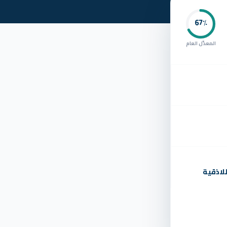
67
٪
المعدّل العام
لاذقية