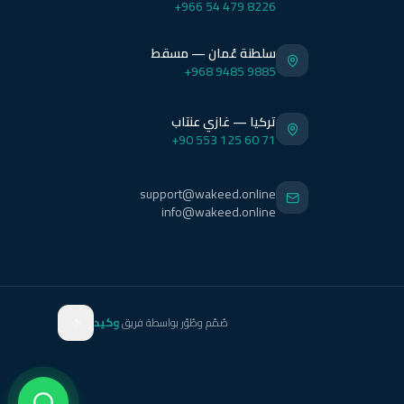
+966 54 479 8226
سلطنة عُمان — مسقط
+968 9485 9885
تركيا — غازي عنتاب
+90 553 125 60 71
support@wakeed.online
info@wakeed.online
صُمّم وطُوّر بواسطة فريق
وكيد