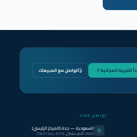
دأ التجربة المجانية
تواصل مع المبيعات
تواصل معنا
السعودية — جدة (المركز الرئيسي)
2049 الأمير سلطان، 6723، جدة 23431