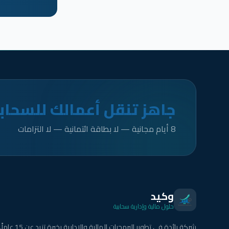
جاهز تنقل أعمالك للسحاب
8 أيام مجانية — لا بطاقة ائتمانية — لا التزامات
وكيد
حلول مالية وإدارية سحابية
شركة رائدة في تطوير البرمجيات المالية والإدارية بخبرة تزيد عن 15 عاماً.