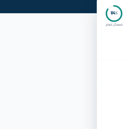
84
٪
المعدّل العام