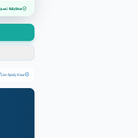
مطابقة لسجل
نسخة رقمية مجدَّدة ٢٠٢٦ تحمل رقم الشهادة الأصلي وبياناته كاملة — الشهادة الورقية الأصلية تبق