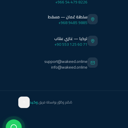
+966 54 479 8226
سلطنة عُمان — مسقط
+968 9485 9885
تركيا — غازي عنتاب
+90 553 125 60 71
support@wakeed.online
info@wakeed.online
صُمّم وطُوّر بواسطة فريق
وكيد