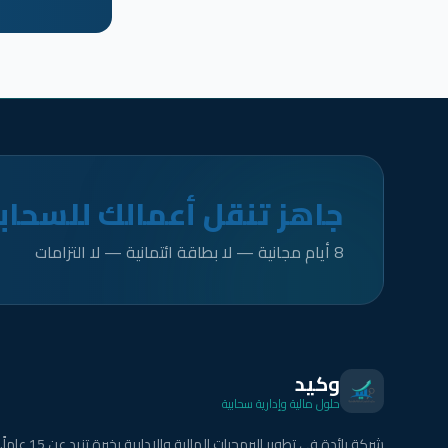
جاهز تنقل أعمالك للسحاب
8 أيام مجانية — لا بطاقة ائتمانية — لا التزامات
وكيد
حلول مالية وإدارية سحابية
شركة رائدة في تطوير البرمجيات المالية والإدارية بخبرة تزيد عن 15 عاماً.