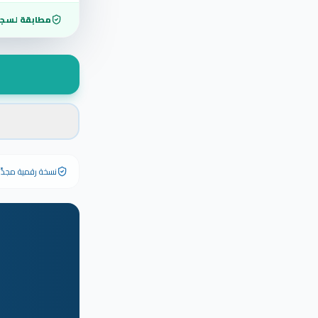
مطابقة لسجل
نسخة رقمية مجدَّدة ٢٠٢٦ تحمل رقم الشهادة الأصلي وبياناته كاملة — الشهادة الورقية الأصلية تبق