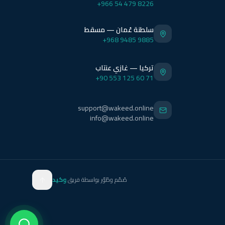
+966 54 479 8226
سلطنة عُمان — مسقط
+968 9485 9885
تركيا — غازي عنتاب
+90 553 125 60 71
support@wakeed.online
info@wakeed.online
صُمّم وطُوّر بواسطة فريق
وكيد