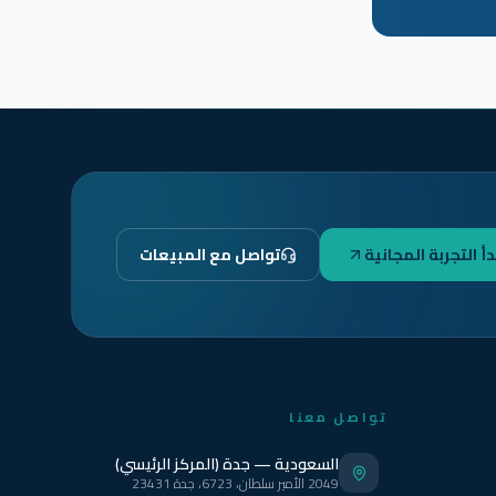
دأ التجربة المجانية
تواصل مع المبيعات
تواصل معنا
السعودية — جدة (المركز الرئيسي)
2049 الأمير سلطان، 6723، جدة 23431