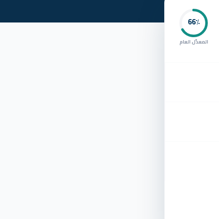
66
٪
المعدّل العام