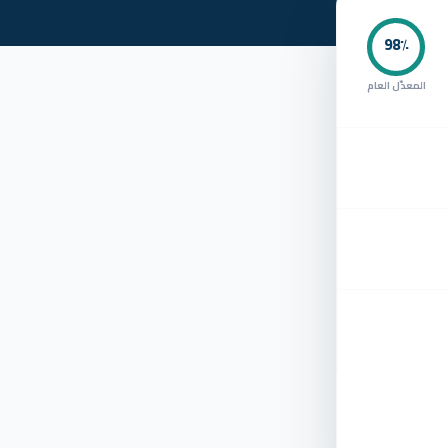
98
٪
المعدّل العام