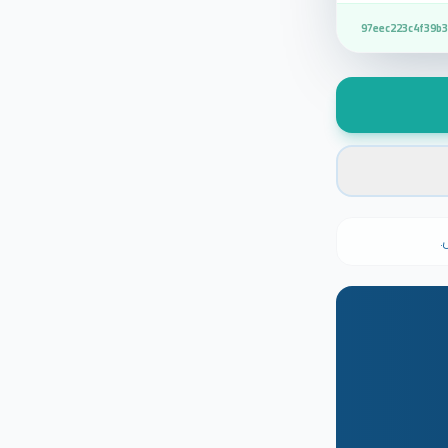
97eec223c4f39b