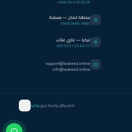
+966 54 479 8226
سلطنة عُمان — مسقط
+968 9485 9885
تركيا — غازي عنتاب
+90 553 125 60 71
support@wakeed.online
info@wakeed.online
صُمّم وطُوّر بواسطة فريق
وكيد