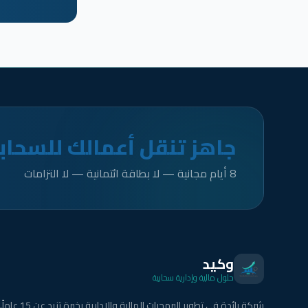
جاهز تنقل أعمالك للسحاب
8 أيام مجانية — لا بطاقة ائتمانية — لا التزامات
وكيد
حلول مالية وإدارية سحابية
شركة رائدة في تطوير البرمجيات المالية والإدارية بخبرة تزيد عن 15 عاماً.