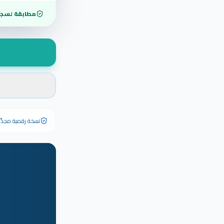
مطابقة لسجل
نسخة رقمية مجدَّدة ٢٠٢٦ تحمل رقم الشهادة الأصلي وبياناته كاملة — الشهادة الورقية الأصلية تبق