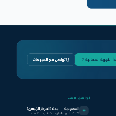
دأ التجربة المجانية
تواصل مع المبيعات
تواصل معنا
السعودية — جدة (المركز الرئيسي)
2049 الأمير سلطان، 6723، جدة 23431